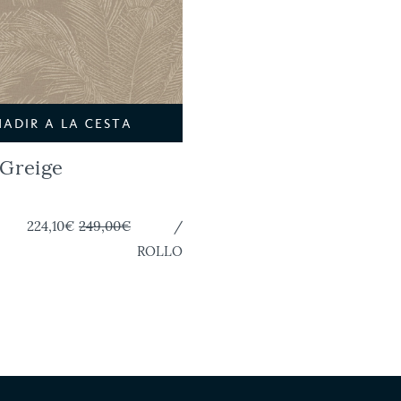
ÑADIR A LA CESTA
 Greige
224,10€
249,00€
/
ROLLO