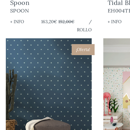
Spoon
Tidal B
SPOON
EH004T
+ INFO
163,20€
192,00€
/
+ INFO
ROLLO
¡Oferta!