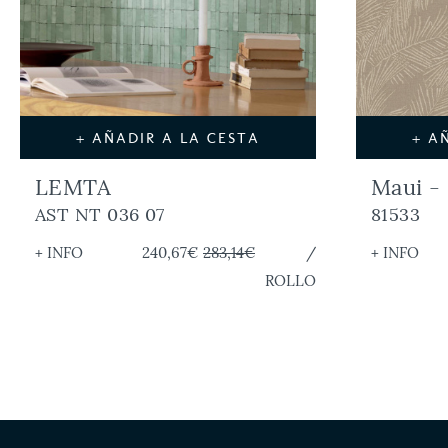
+ AÑADIR A LA CESTA
+ A
LEMTA
Maui -
AST NT 036 07
81533
+ INFO
240,67€
283,14€
/
+ INFO
ROLLO