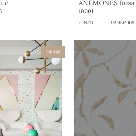
lue
ANEMONES Rosa 
B
10001
+ INFO
92,65€
109
¡Oferta!