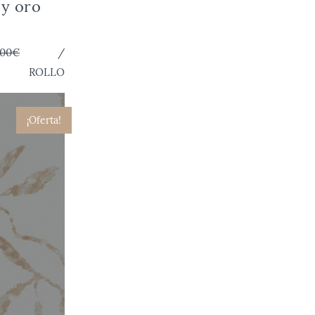
y oro
,00€
/
ROLLO
¡Oferta!