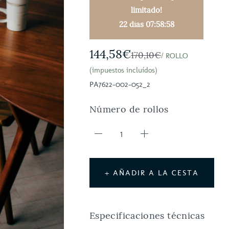
limitado!
22 días 07:58:57
144,58€
170,10€
/ ROLLO
(impuestos incluídos)
PA7622-002-052_2
Número de rollos
+ AÑADIR A LA CESTA
Especificaciones técnicas