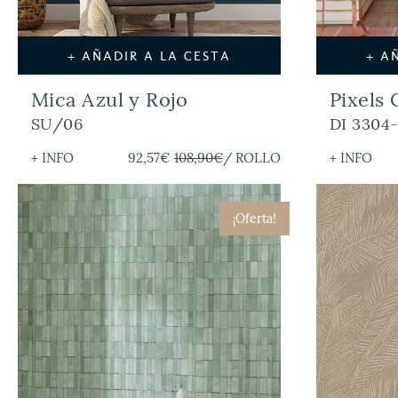
+ AÑADIR A LA CESTA
+ A
Mica Azul y Rojo
Pixels 
SU/06
DI 3304-
+ INFO
92,57€
108,90€
/ ROLLO
+ INFO
¡Oferta!