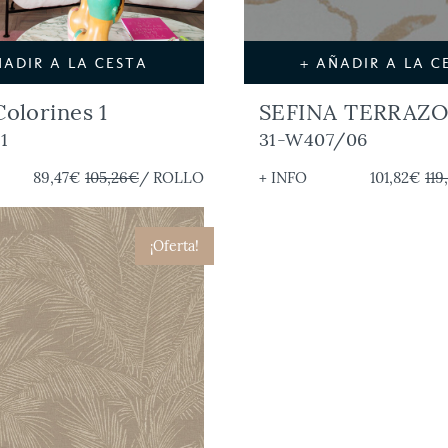
ÑADIR A LA CESTA
+ AÑADIR A LA C
Colorines 1
SEFINA TERRAZ
1
31-W407/06
89,47€
105,26€
/ ROLLO
+ INFO
101,82€
119
¡Oferta!