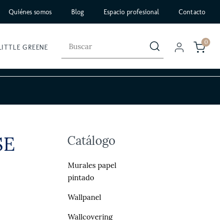
Quiénes somos
Blog
Espacio profesional
Contacto
0
LITTLE GREENE
SE
Catálogo
Murales papel
pintado
Wallpanel
Wallcovering