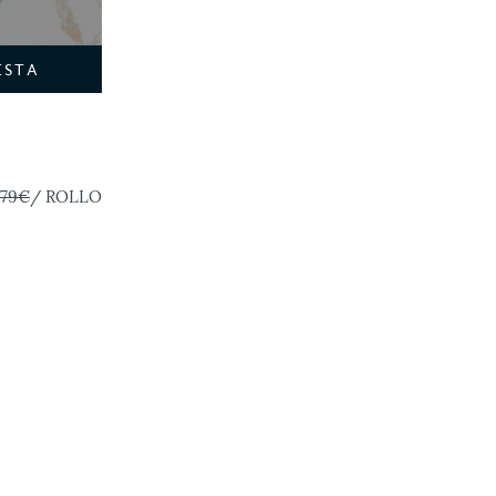
ESTA
O
,79€
/ ROLLO