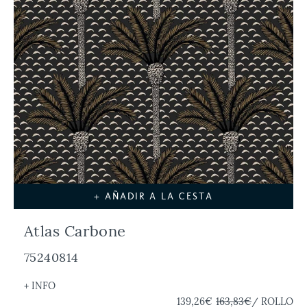
+ AÑADIR A LA CESTA
Atlas Carbone
75240814
+ INFO
139,26€
163,83€
/ ROLLO