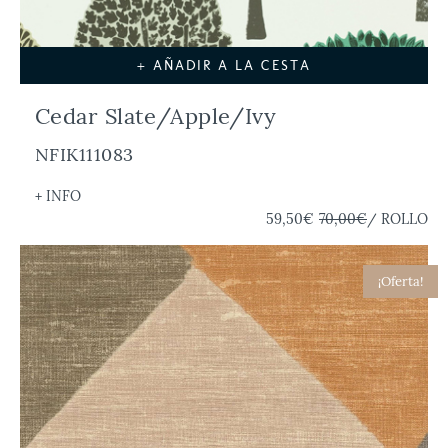
+ AÑADIR A LA CESTA
Cedar Slate/Apple/Ivy
NFIK111083
+ INFO
59,50€
70,00€
/ ROLLO
¡Oferta!