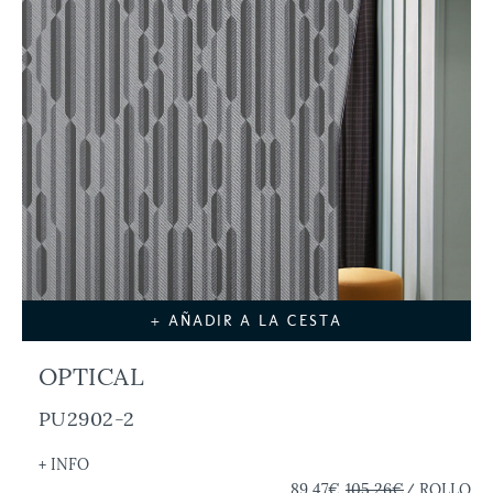
+ AÑADIR A LA CESTA
OPTICAL
PU2902-2
+ INFO
89,47€
105,26€
/ ROLLO