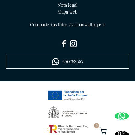
Nota legal
Mapa web
Comparte tus fotos #aribauwallpapers
650763557
0