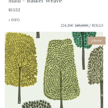
Maui - Basket Weave
81532
+ INFO
224,10€
249,00€
/ ROLLO
¡Oferta!