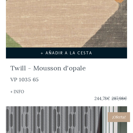
+ AÑADIR A LA CESTA
Twill - Mousson d'opale
VP 1035 65
+ INFO
244,78€
287,98€
¡Oferta!