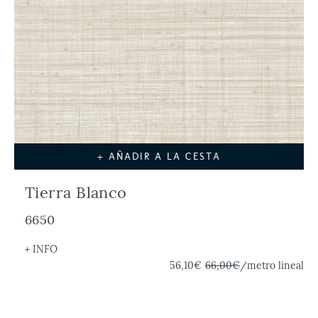
+ AÑADIR A LA CESTA
Tierra Blanco
6650
+ INFO
56,10€
66,00€
/metro lineal