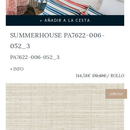
+ AÑADIR A LA CESTA
SUMMERHOUSE PA7622-006-
052_3
PA7622-006-052_3
+ INFO
144,58€
170,10€
/ ROLLO
¡Oferta!