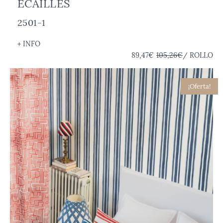
ÉCAILLES
2501-1
+ INFO
89,47€
105,26€
/ ROLLO
¡Oferta!