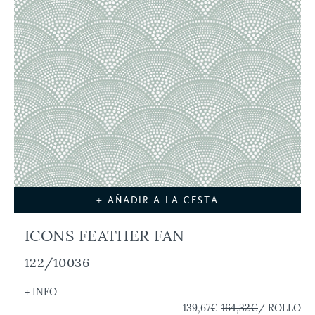
+ AÑADIR A LA CESTA
ICONS FEATHER FAN
122/10036
+ INFO
139,67€
164,32€
/ ROLLO