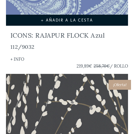
+ AÑADIR A LA CESTA
ICONS: RAJAPUR FLOCK Azul
112/9032
+ INFO
219,89€
258,70€
/ ROLLO
¡Oferta!