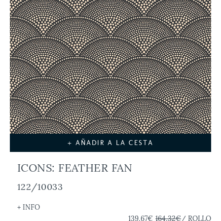
+ AÑADIR A LA CESTA
ICONS: FEATHER FAN
122/10033
+ INFO
139,67€
164,32€
/ ROLLO