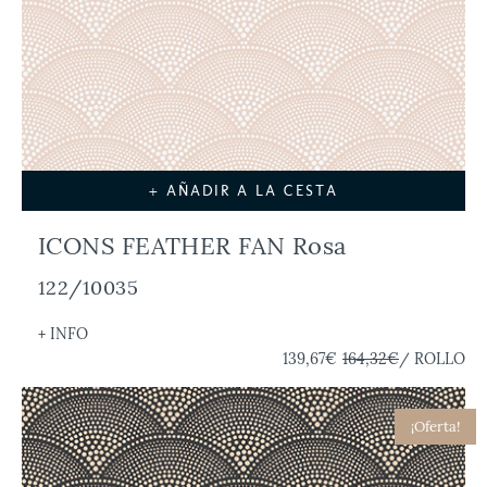
+ AÑADIR A LA CESTA
ICONS FEATHER FAN Rosa
122/10035
+ INFO
139,67€
164,32€
/ ROLLO
¡Oferta!