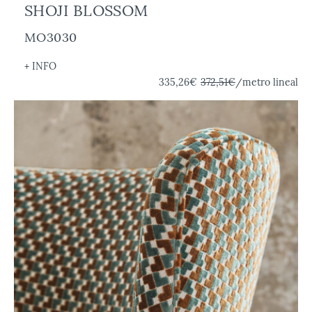
SHOJI BLOSSOM
MO3030
+ INFO
335,26€
372,51€
/metro lineal