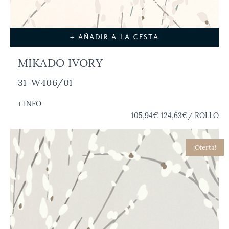
+ AÑADIR A LA CESTA
MIKADO IVORY
31-W406/01
+ INFO
105,94€
124,63€
/ ROLLO
¡Oferta!