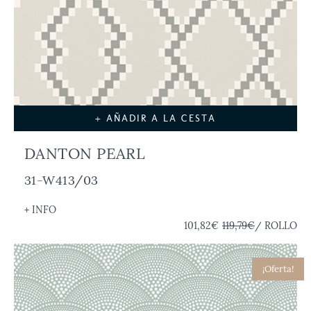
+ AÑADIR A LA CESTA
DANTON PEARL
31-W413/03
+ INFO
101,82€
119,79€
/ ROLLO
¡Oferta!