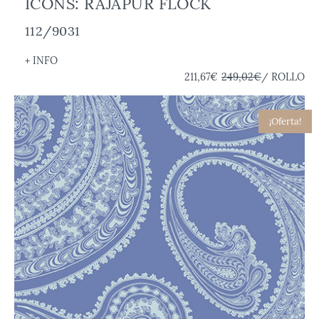
ICONS: RAJAPUR FLOCK
112/9031
+ INFO
211,67€
249,02€
/ ROLLO
¡Oferta!