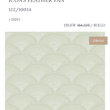
122/10034
+ INFO
139,67€
164,32€
/ ROLLO
¡Oferta!