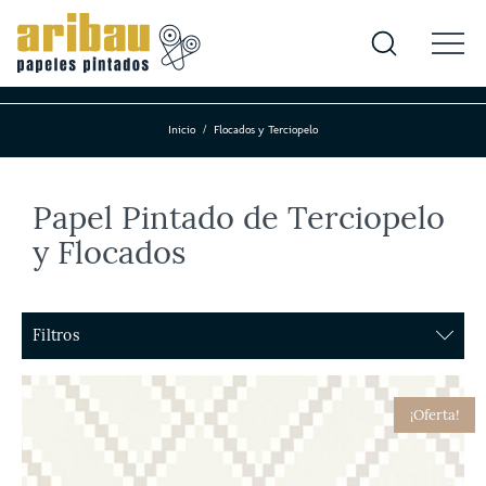
Inicio
Flocados y Terciopelo
Papel Pintado de Terciopelo
y Flocados
Filtros
Color
¡Oferta!
Agua
Amarillo
Azul
Beige