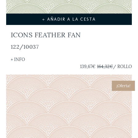
+ AÑADIR A LA CESTA
ICONS FEATHER FAN
122/10037
+ INFO
139,67€
164,32€
/ ROLLO
¡Oferta!