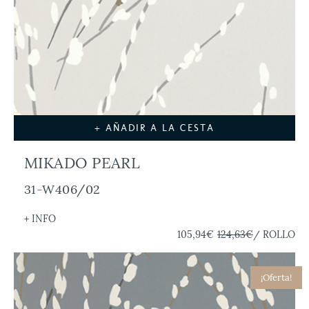
+ AÑADIR A LA CESTA
MIKADO PEARL
31-W406/02
+ INFO
105,94€
124,63€
/ ROLLO
¡Oferta!