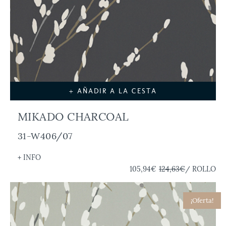
+ AÑADIR A LA CESTA
MIKADO CHARCOAL
31-W406/07
+ INFO
105,94€
124,63€
/ ROLLO
¡Oferta!