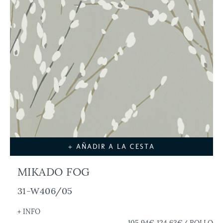
+ AÑADIR A LA CESTA
MIKADO FOG
31-W406/05
+ INFO
105,94€
124,63€
/ ROLLO