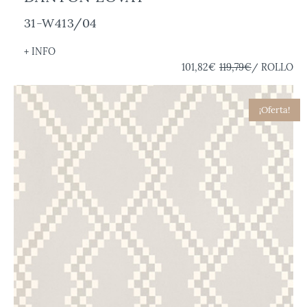
31-W413/04
+ INFO
101,82€
119,79€
/ ROLLO
¡Oferta!