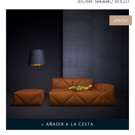
105,94€
124,63€
/ ROLLO
¡Oferta!
+ AÑADIR A LA CESTA