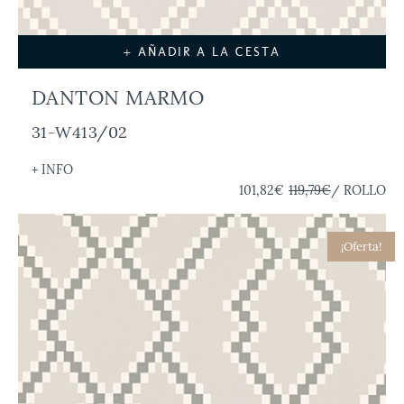
+ AÑADIR A LA CESTA
DANTON MARMO
31-W413/02
+ INFO
101,82€
119,79€
/ ROLLO
¡Oferta!