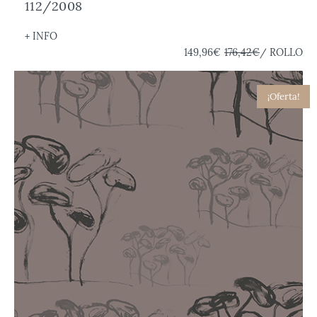
112/2008
+ INFO
149,96€
176,42€
/ ROLLO
¡Oferta!