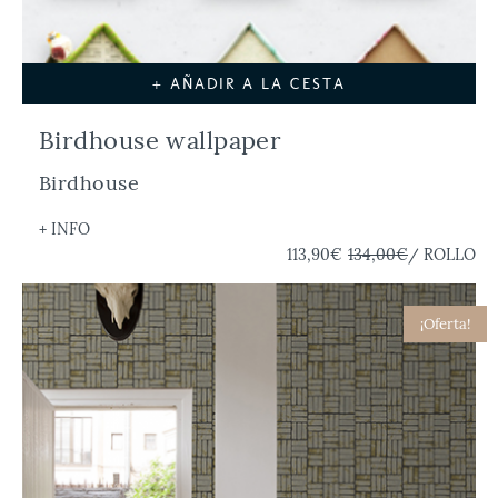
+ AÑADIR A LA CESTA
Birdhouse wallpaper
Birdhouse
+ INFO
113,90€
134,00€
/ ROLLO
¡Oferta!