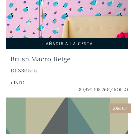
+ AÑADIR A LA CESTA
Brush Macro Beige
DI 3305-5
+ INFO
89,47€
105,26€
/ ROLLO
¡Oferta!