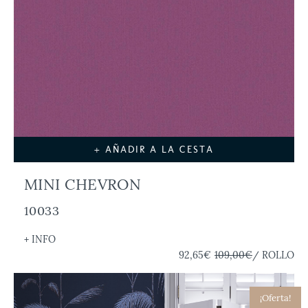
+ AÑADIR A LA CESTA
MINI CHEVRON
10033
+ INFO
92,65€
109,00€
/ ROLLO
¡Oferta!