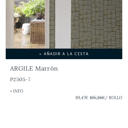
+ AÑADIR A LA CESTA
ARGILE Marrón
P2505-7
+ INFO
89,47€
105,26€
/ ROLLO