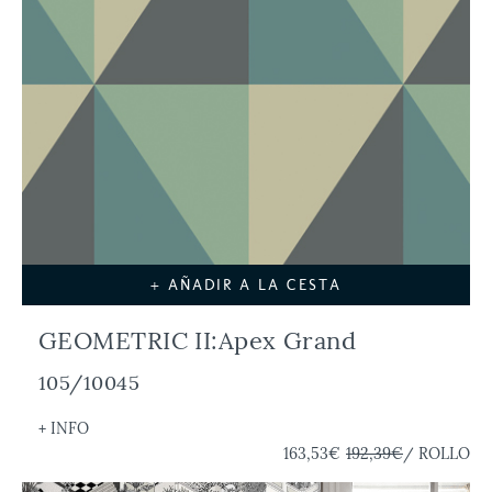
+ AÑADIR A LA CESTA
GEOMETRIC II:Apex Grand
105/10045
+ INFO
163,53€
192,39€
/ ROLLO