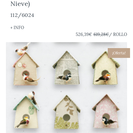
Nieve)
112/6024
+ INFO
526,39€
619,28€
/ ROLLO
¡Oferta!