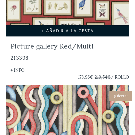
+ AÑADIR A LA CESTA
Picture gallery Red/Multi
213398
+ INFO
178,96€
210,54€
/ ROLLO
¡Oferta!