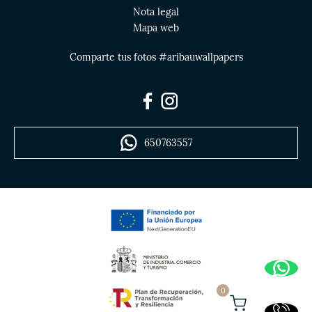
Nota legal
Mapa web
Comparte tus fotos #aribauwallpapers
650763557
0