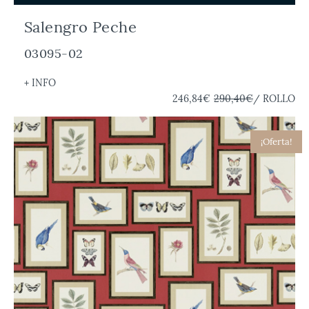
Salengro Peche
03095-02
+ INFO
246,84€
290,40€
/ ROLLO
¡Oferta!