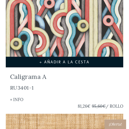
+ AÑADIR A LA CESTA
Caligrama A
RU3401-1
+ INFO
81,26€
95,60€
/ ROLLO
¡Oferta!