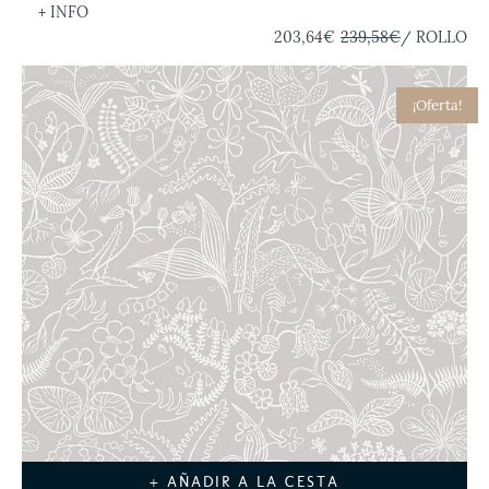
+ INFO
203,64€
239,58€
/ ROLLO
¡Oferta!
+ AÑADIR A LA CESTA