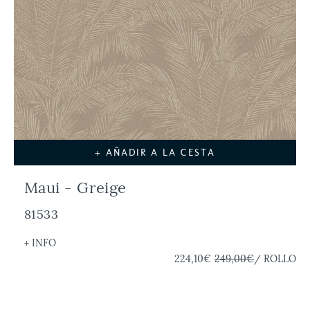
+ AÑADIR A LA CESTA
Maui - Greige
81533
+ INFO
224,10€
249,00€
/ ROLLO