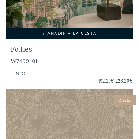
+ AÑADIR A LA CESTA
Follies
W7459-01
+ INFO
192,27€
226,20€
¡Oferta!