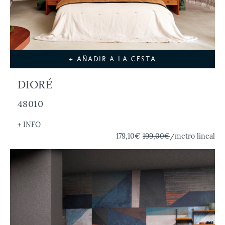
+ AÑADIR A LA CESTA
DIORÉ
48010
+ INFO
179,10€
199,00€
/metro lineal