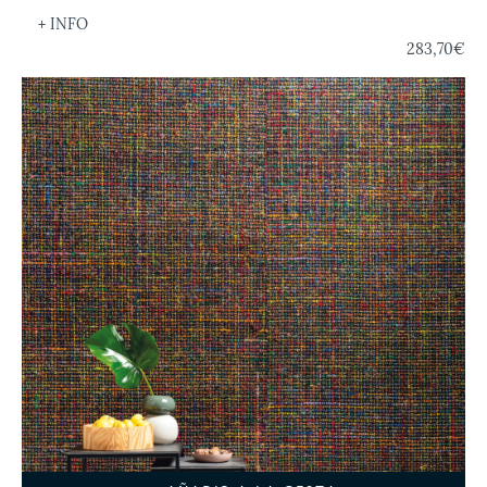
+ INFO
283,70€