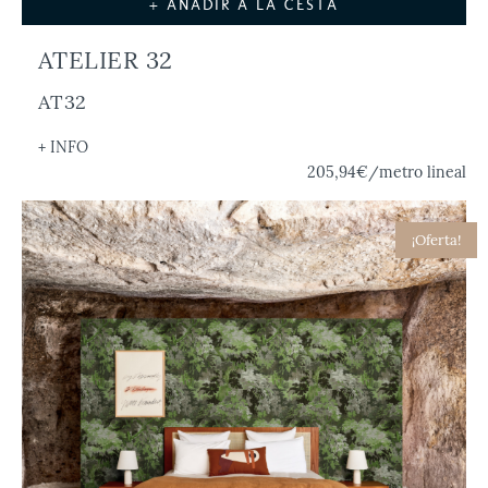
+ AÑADIR A LA CESTA
ATELIER 32
AT32
+ INFO
205,94€
/metro lineal
¡Oferta!