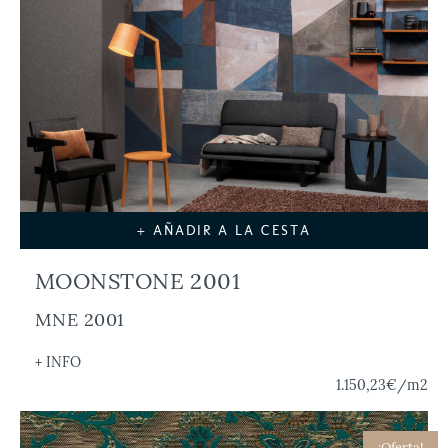
+ AÑADIR A LA CESTA
MOONSTONE 2001
MNE 2001
+ INFO
1.150,23€
/m2
¡Oferta!