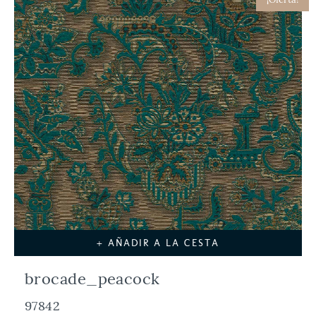
+ AÑADIR A LA CESTA
brocade_peacock
97842