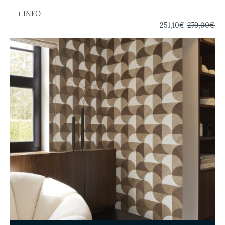
+ INFO
251,10€
279,00€