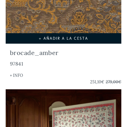
+ AÑADIR A LA CESTA
brocade_amber
97841
+ INFO
251,10€
279,00€