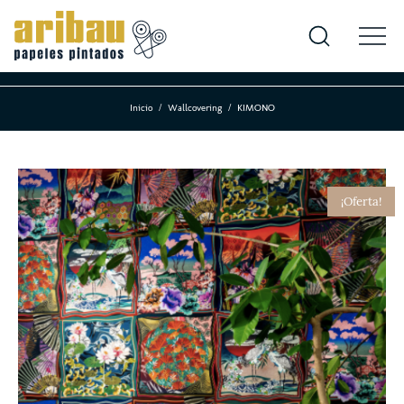
Inicio
Wallcovering
KIMONO
¡Oferta!