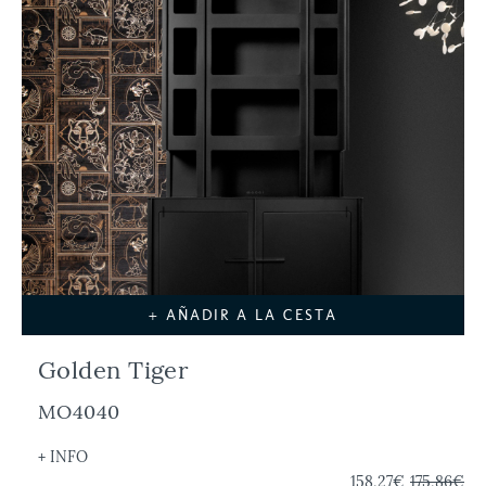
+ AÑADIR A LA CESTA
Golden Tiger
MO4040
+ INFO
158,27€
175,86€