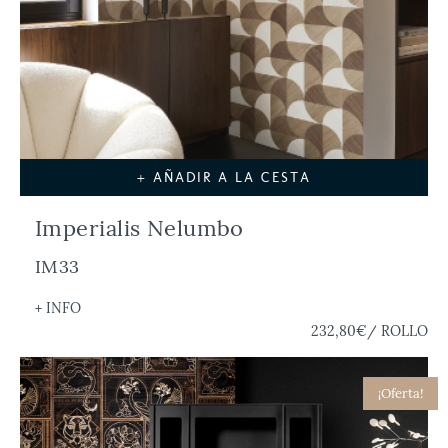
+ AÑADIR A LA CESTA
Imperialis Nelumbo
IM33
+ INFO
232,80€
/ ROLLO
¡Oferta!