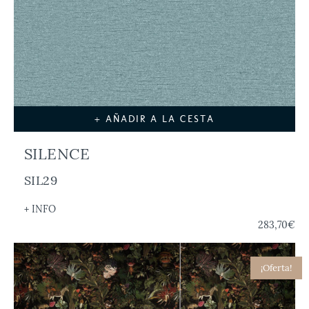
+ AÑADIR A LA CESTA
SILENCE
SIL29
+ INFO
283,70€
¡Oferta!