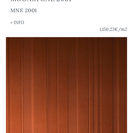
MNE 2001
+ INFO
1.150,23€
/m2