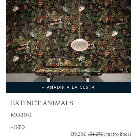
+ AÑADIR A LA CESTA
EXTINCT ANIMALS
MO2071
+ INFO
139,20€
154,67€
/metro lineal