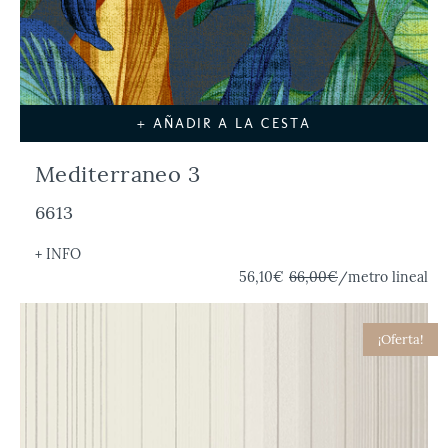
+ AÑADIR A LA CESTA
Mediterraneo 3
6613
+ INFO
56,10€
66,00€
/metro lineal
¡Oferta!