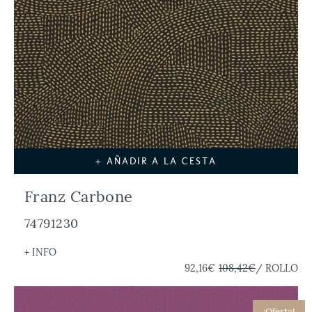
+ AÑADIR A LA CESTA
Franz Carbone
74791230
+ INFO
92,16€
108,42€
/ ROLLO
¡Oferta!