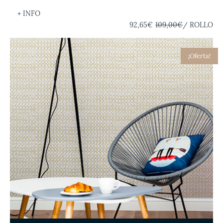
+ INFO
92,65€
109,00€
/ ROLLO
¡Oferta!