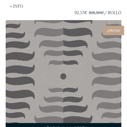
+ INFO
92,57€
108,90€
/ ROLLO
¡Oferta!