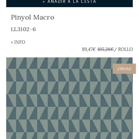
+ AÑADIR A LA CESTA
Pinyol Macro
LL3102-6
+ INFO
89,47€
105,26€
/ ROLLO
¡Oferta!