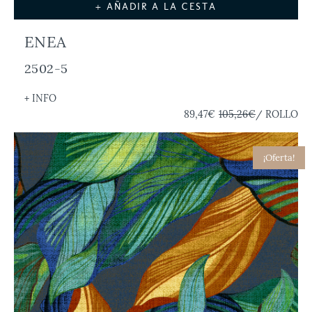
+ AÑADIR A LA CESTA
ENEA
2502-5
+ INFO
89,47€
105,26€
/ ROLLO
¡Oferta!