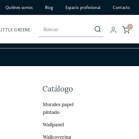
Quiénes somos
Blog
Espacio profesional
Contacto
0
LITTLE GREENE
Catálogo
Murales papel
pintado
Wallpanel
Wallcovering