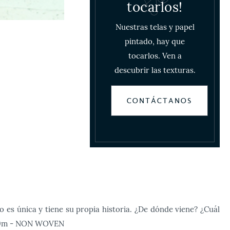
tocarlos!
Nuestras telas y papel
pintado, hay que
tocarlos. Ven a
descubrir las texturas.
CONTÁCTANOS
es única y tiene su propia historia. ¿De dónde viene? ¿Cuál
x 9m - NON WOVEN