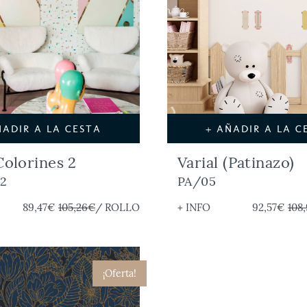
ÑADIR A LA CESTA
+ AÑADIR A LA C
Colorines 2
Varial (Patinazo)
-2
PA/05
89,47€
105,26€
/ ROLLO
+ INFO
92,57€
108
¡Oferta!