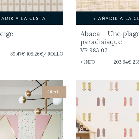
ÑADIR A LA CESTA
+ AÑADIR A LA C
eige
Abaca - Une plag
paradisiaque
3
VP 983 02
89,47€
105,26€
/ ROLLO
+ INFO
203,64€
23
¡Oferta!