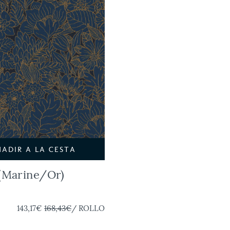
ÑADIR A LA CESTA
 (Marine/Or)
143,17€
168,43€
/ ROLLO