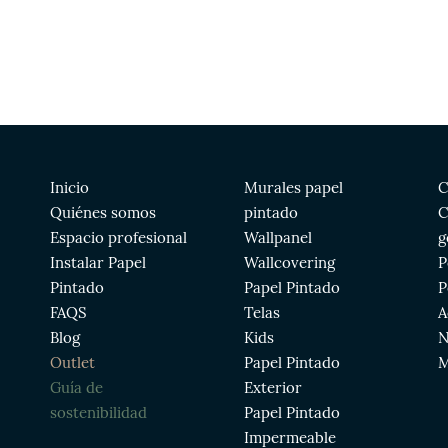
Inicio
Murales papel
C
Quiénes somos
pintado
C
Espacio profesional
Wallpanel
g
Instalar Papel
Wallcovering
P
Pintado
Papel Pintado
P
FAQS
Telas
A
Blog
Kids
N
Outlet
Papel Pintado
M
Guía de
Exterior
sostenibilidad
Papel Pintado
Impermeable