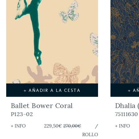
+ AÑADIR A LA CESTA
+ A
Ballet Bower Coral
Dhalia
P123-02
75111630
+ INFO
229,50€
270,00€
/
+ INFO
ROLLO