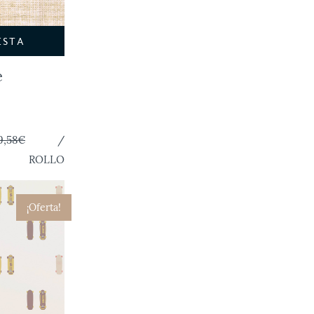
ESTA
e
9,58€
/
ROLLO
¡Oferta!