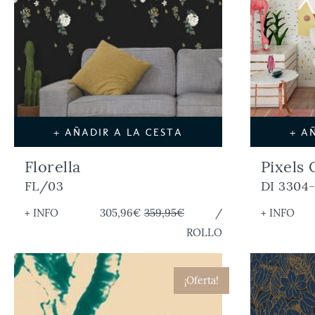
+ AÑADIR A LA CESTA
+ A
Florella
Pixels 
FL/03
DI 3304
+ INFO
305,96€
359,95€
/
+ INFO
ROLLO
¡Oferta!