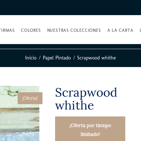
FIRMAS
COLORES
NUESTRAS COLECCIONES
A LA CARTA
Inicio
Papel Pintado
Scrapwood whithe
Scrapwood
¡Oferta!
whithe
¡Oferta por tiempo
limitado!