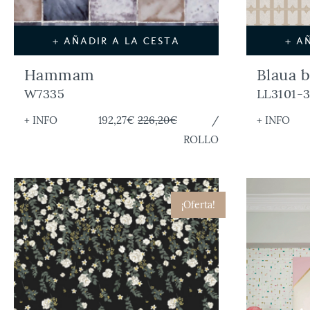
+ AÑADIR A LA CESTA
+ A
Hammam
Blaua b
W7335
LL3101-
+ INFO
192,27€
226,20€
/
+ INFO
ROLLO
¡Oferta!