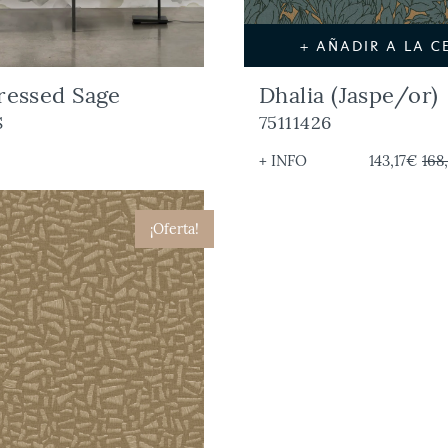
+ AÑADIR A LA C
ressed Sage
Dhalia (Jaspe/or)
S
75111426
+ INFO
143,17€
168
¡Oferta!