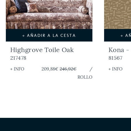
+ AÑADIR A LA CESTA
+ A
Highgrove Toile Oak
Kona -
217478
81567
+ INFO
209,88€
246,92€
/
+ INFO
ROLLO