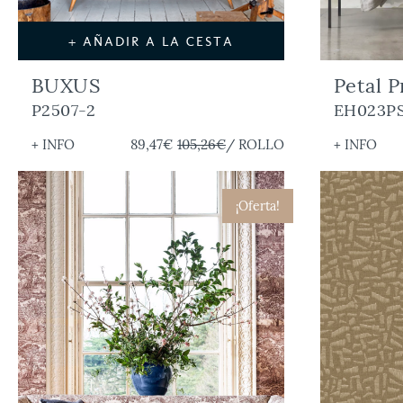
+ AÑADIR A LA CESTA
BUXUS
Petal P
P2507-2
EH023P
+ INFO
89,47€
105,26€
/ ROLLO
+ INFO
¡Oferta!