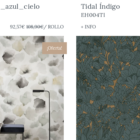
_azul_cielo
Tidal Índigo
EH004Tl
92,57€
108,90€
/ ROLLO
+ INFO
¡Oferta!