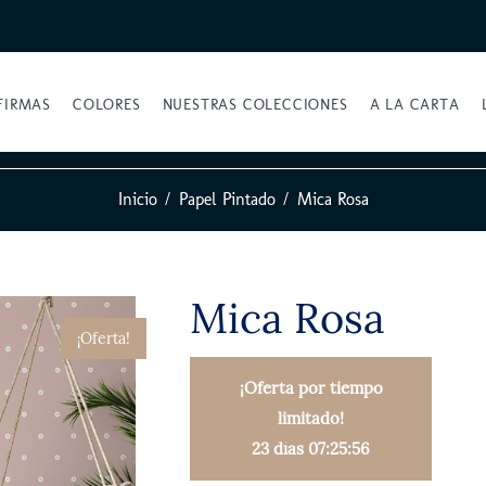
FIRMAS
COLORES
NUESTRAS COLECCIONES
A LA CARTA
Inicio
Papel Pintado
Mica Rosa
Mica Rosa
¡Oferta!
¡Oferta por tiempo
limitado!
23 días 07:25:55