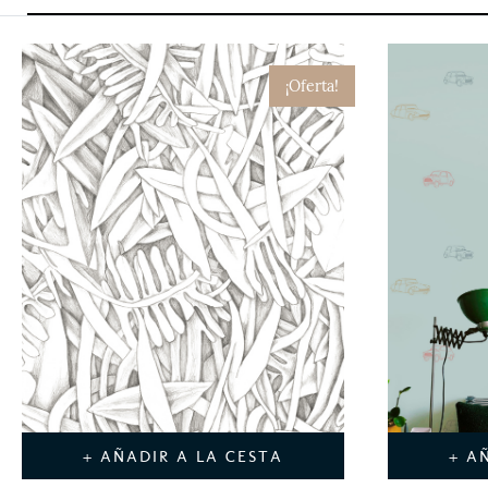
¡Oferta!
+ AÑADIR A LA CESTA
+ A