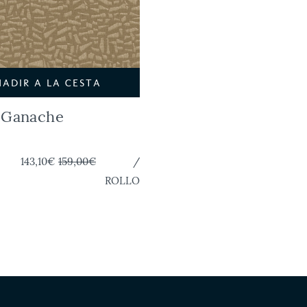
ÑADIR A LA CESTA
 Ganache
143,10€
159,00€
/
ROLLO