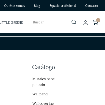
Quiénes somos
Blog
Espacio profesional
Contacto
0
LITTLE GREENE
Catálogo
Murales papel
pintado
Wallpanel
Wallcovering