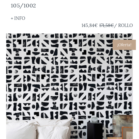
105/1002
+ INFO
145,84€
171,58€
/ ROLLO
¡Oferta!