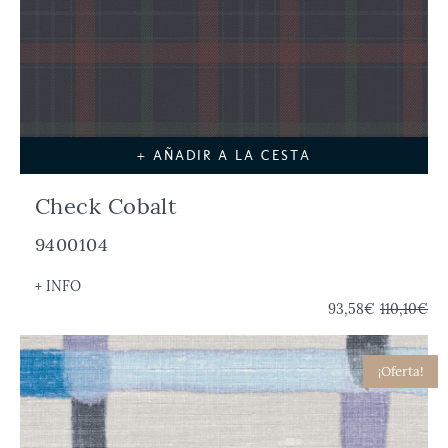
+ AÑADIR A LA CESTA
Check Cobalt
9400104
+ INFO
93,58€
110,10€
¡Oferta!