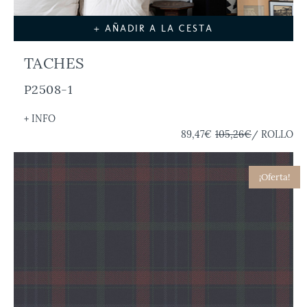
+ AÑADIR A LA CESTA
TACHES
P2508-1
+ INFO
89,47€
105,26€
/ ROLLO
¡Oferta!