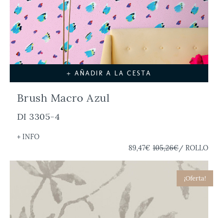
+ AÑADIR A LA CESTA
Brush Macro Azul
DI 3305-4
+ INFO
89,47€
105,26€
/ ROLLO
¡Oferta!