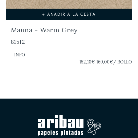
+ AÑADIR A LA CESTA
Mauna - Warm Grey
81512
+ INFO
152,10€
169,00€
/ ROLLO