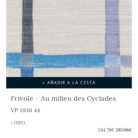
+ AÑADIR A LA CESTA
Frivole - Au milieu des Cyclades
VP 1036 44
+ INFO
244,78€
287,98€