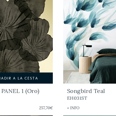
ÑADIR A LA CESTA
PANEL 1 (Oro)
Songbird Teal
EH031ST
257,70€
+ INFO