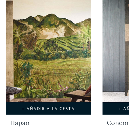
+ AÑADIR A LA CESTA
+ A
Hapao
Conco