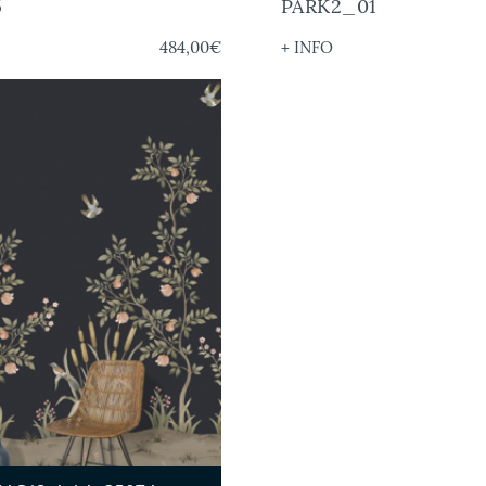
5
PARK2_01
484,00€
+ INFO