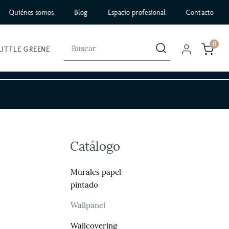
Quiénes somos
Blog
Espacio profesional
Contacto
0
LITTLE GREENE
Catálogo
Murales papel
pintado
Wallpanel
Wallcovering