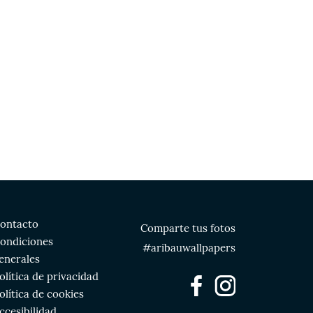
ontacto
Comparte tus fotos
ondiciones
#aribauwallpapers
enerales
olítica de privacidad
olítica de cookies
ccesibilidad