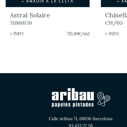
+ AÑADIR A LA CESTA
+ A
Astral Solaire
Chinel
71000170
CH/05
+ INFO
715,10€
/m2
+ INFO
Calle Aribau 71, 08036 Barcelona
93 453 22 58