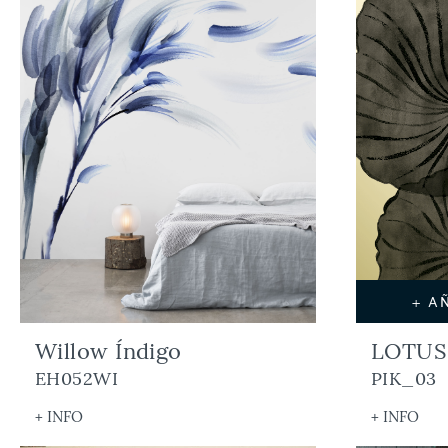
+ A
Willow Índigo
LOTUS 
EH052WI
PIK_03
+ INFO
+ INFO