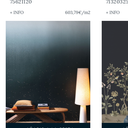
75621120
7132032
+ INFO
603,79€
/m2
+ INFO