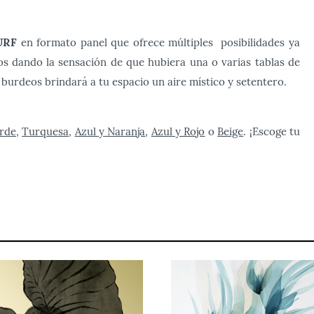
URF
en formato panel que ofrece múltiples posibilidades ya
os dando la sensación de que hubiera una o varias tablas de
 burdeos brindará a tu espacio un aire místico y setentero.
erde
,
Turquesa
,
Azul y Naranja
,
Azul y Rojo
o
Beige
. ¡Escoge tu