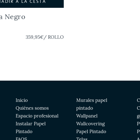
ÑADIR A LA CESTA
la Negro
359,95€
/ ROLLO
Inicio
Murales papel
C
Quiénes somos
pintado
C
Espacio profesional
Wallpanel
g
Instalar Papel
Wallcovering
P
Pintado
Papel Pintado
P
FAQS
Telas
A