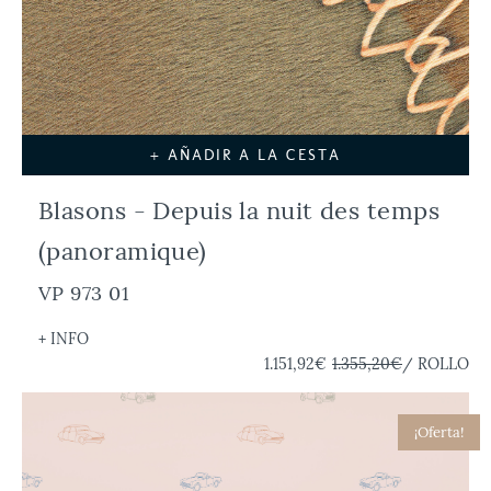
+ AÑADIR A LA CESTA
Blasons - Depuis la nuit des temps
(panoramique)
VP 973 01
+ INFO
1.151,92€
1.355,20€
/ ROLLO
¡Oferta!