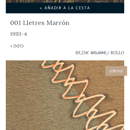
+ AÑADIR A LA CESTA
001 Lletres Marrón
1993-4
+ INFO
89,25€
105,00€
/ ROLLO
¡Oferta!