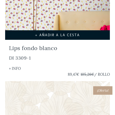
+ AÑADIR A LA CESTA
Lips fondo blanco
DI 3309-1
+ INFO
89,47€
105,26€
/ ROLLO
¡Oferta!