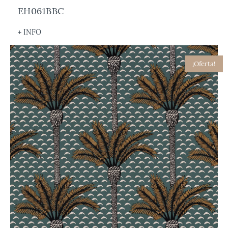
EH061BBC
+ INFO
¡Oferta!