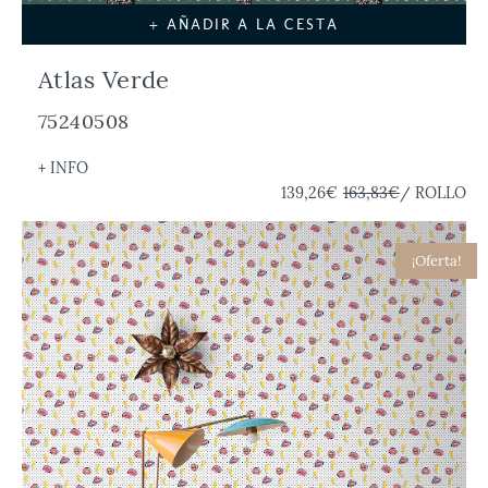
+ AÑADIR A LA CESTA
Atlas Verde
75240508
+ INFO
139,26€
163,83€
/ ROLLO
¡Oferta!