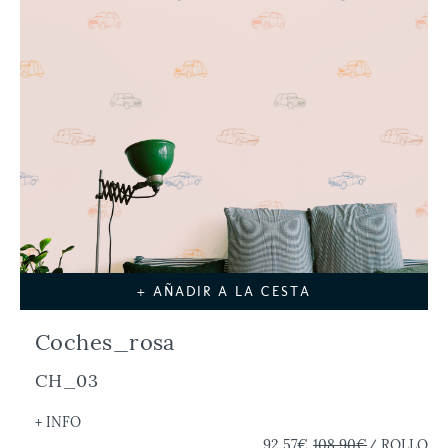
+ AÑADIR A LA CESTA
Coches_rosa
CH_03
+ INFO
92,57€
108,90€
/ ROLLO