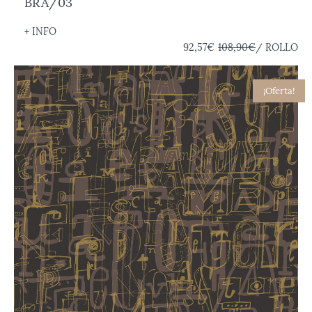
BRA/03
+ INFO
92,57€
108,90€
/ ROLLO
¡Oferta!