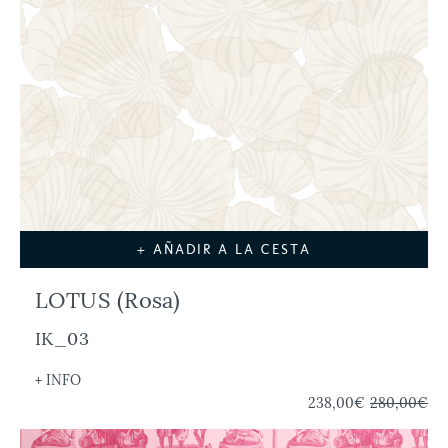
+ AÑADIR A LA CESTA
LOTUS (Rosa)
IK_03
+ INFO
238,00€
280,00€