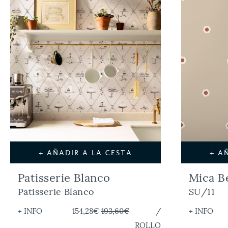
+ AÑADIR A LA CESTA
+ A
Patisserie Blanco
Mica B
Patisserie Blanco
SU/11
+ INFO
154,28€
193,60€
/
+ INFO
ROLLO