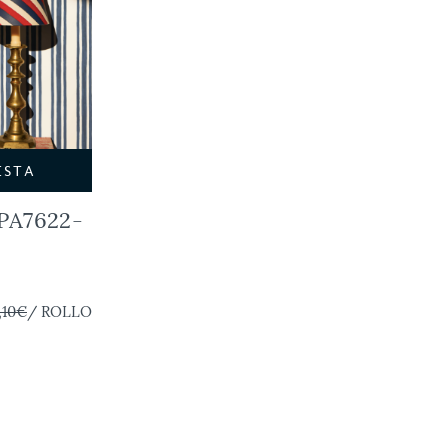
ESTA
A7622-
,10€
/ ROLLO