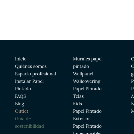
Inicio
Murales papel
C
Quiénes somos
pintado
C
Espacio profesional
Wallpanel
g
Instalar Papel
Wallcovering
P
Pintado
Papel Pintado
P
FAQS
Telas
A
Blog
Kids
N
Outlet
Papel Pintado
M
Guía de
Exterior
sostenibilidad
Papel Pintado
Impermeable