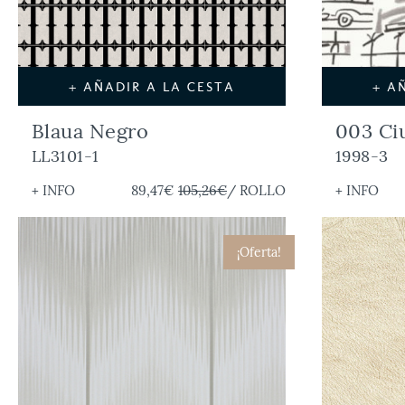
+ AÑADIR A LA CESTA
+ A
Blaua Negro
003 Ci
LL3101-1
1998-3
+ INFO
89,47€
105,26€
/ ROLLO
+ INFO
¡Oferta!