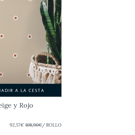
ÑADIR A LA CESTA
eige y Rojo
92,57€
108,90€
/ ROLLO