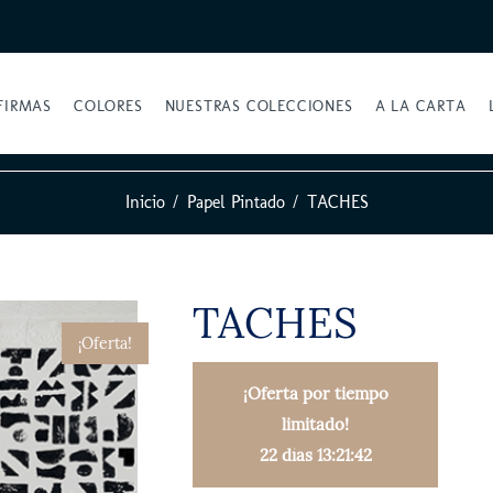
FIRMAS
COLORES
NUESTRAS COLECCIONES
A LA CARTA
Inicio
Papel Pintado
TACHES
TACHES
¡Oferta!
¡Oferta por tiempo
limitado!
22 días 13:21:41