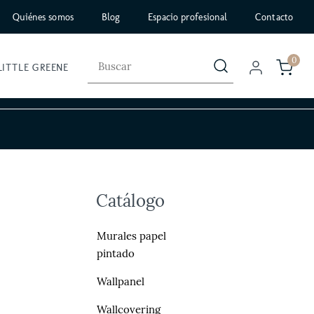
Quiénes somos
Blog
Espacio profesional
Contacto
0
LITTLE GREENE
Catálogo
Murales papel
pintado
Wallpanel
Wallcovering