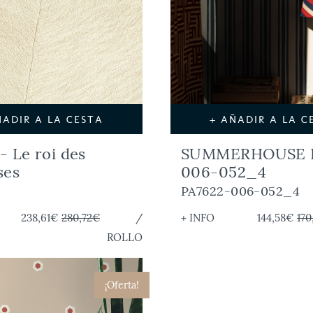
ÑADIR A LA CESTA
+ AÑADIR A LA C
- Le roi des
SUMMERHOUSE P
ses
006-052_4
1
PA7622-006-052_4
238,61€
280,72€
/
+ INFO
144,58€
170
ROLLO
¡Oferta!