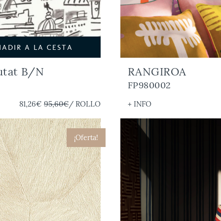
ÑADIR A LA CESTA
utat B/N
RANGIROA
FP980002
81,26€
95,60€
/ ROLLO
+ INFO
¡Oferta!