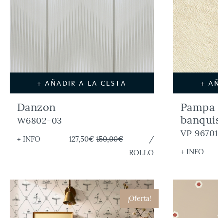
+ AÑADIR A LA CESTA
+ A
Danzon
Pampa 
banqui
W6802-03
VP 9670
+ INFO
127,50€
150,00€
/
+ INFO
ROLLO
¡Oferta!