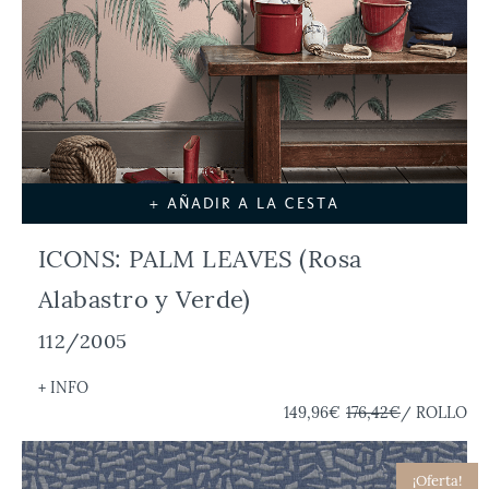
+ AÑADIR A LA CESTA
ICONS: PALM LEAVES (Rosa
Alabastro y Verde)
112/2005
+ INFO
149,96€
176,42€
/ ROLLO
¡Oferta!