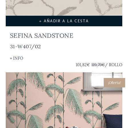
+ AÑADIR A LA CESTA
SEFINA SANDSTONE
31-W407/02
+ INFO
101,82€
119,79€
/ ROLLO
¡Oferta!