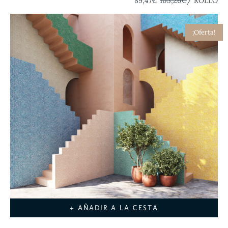
89,47€
105,26€
/ ROLLO
¡Oferta!
+ AÑADIR A LA CESTA