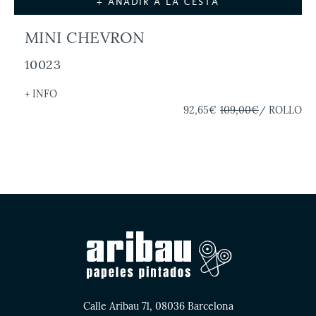
+ AÑADIR A LA CESTA
MINI CHEVRON
10023
+ INFO
92,65€
109,00€
/ ROLLO
Calle Aribau 71, 08036 Barcelona