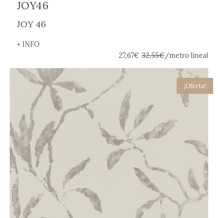
JOY46
JOY 46
+ INFO
27,67€
32,55€
/metro lineal
¡Oferta!