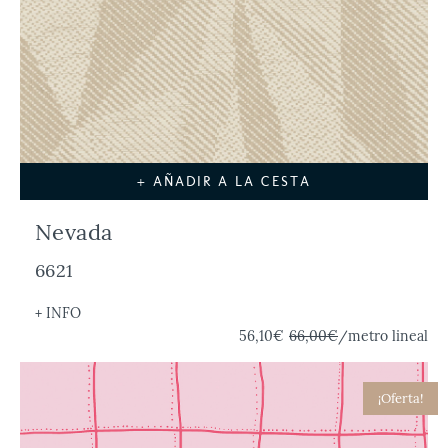
+ AÑADIR A LA CESTA
Nevada
6621
+ INFO
56,10€
66,00€
/metro lineal
¡Oferta!