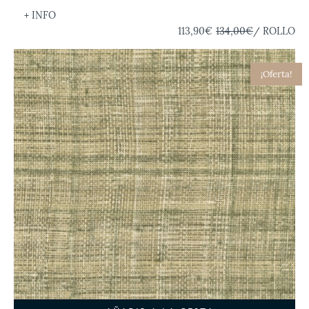
+ INFO
113,90€
134,00€
/ ROLLO
¡Oferta!