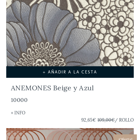
+ AÑADIR A LA CESTA
ANEMONES Beige y Azul
10000
+ INFO
92,65€
109,00€
/ ROLLO
¡Oferta!