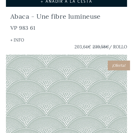
+ AÑADIR A LA CESTA
Abaca - Une fibre lumineuse
VP 983 61
+ INFO
203,64€
239,58€
/ ROLLO
¡Oferta!