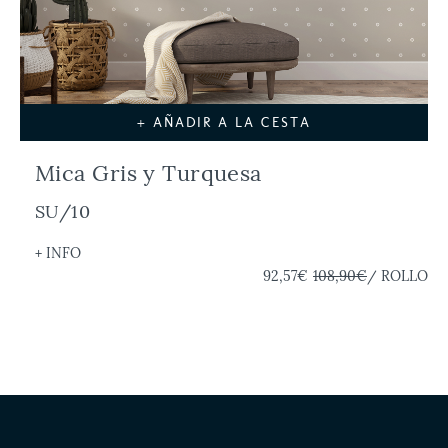
+ AÑADIR A LA CESTA
Mica Gris y Turquesa
SU/10
+ INFO
92,57€
108,90€
/ ROLLO