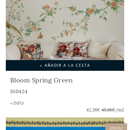
+ AÑADIR A LA CESTA
Bloom Spring Green
S10424
+ INFO
42,38€
49,86€
/m2
¡Oferta!