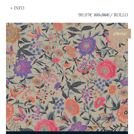
+ INFO
90,07€
105,96€
/ ROLLO
¡Oferta!