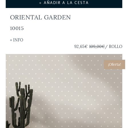
+ AÑADIR A LA CESTA
ORIENTAL GARDEN
10015
+ INFO
92,65€
109,00€
/ ROLLO
¡Oferta!