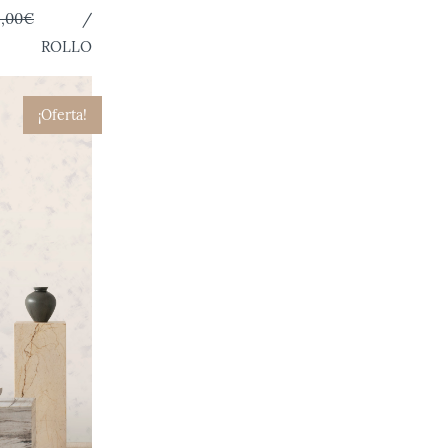
9,00€
/
ROLLO
¡Oferta!