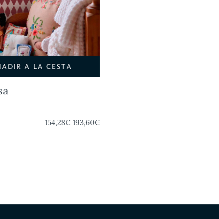
ÑADIR A LA CESTA
sa
154,28€
193,60€