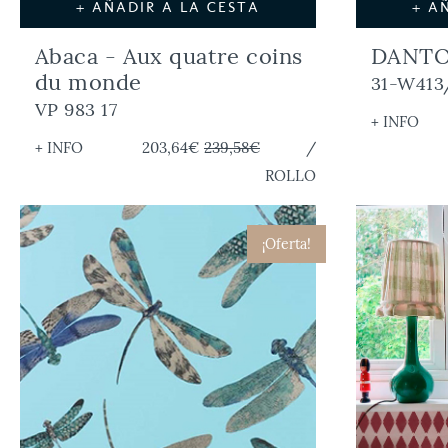
+ AÑADIR A LA CESTA
+ A
Abaca - Aux quatre coins
DANTO
du monde
31-W413
VP 983 17
+ INFO
+ INFO
203,64€
239,58€
/
ROLLO
¡Oferta!