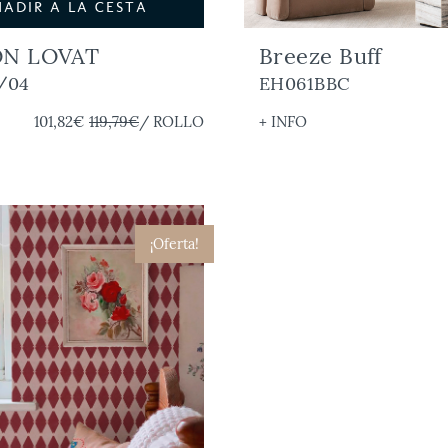
ÑADIR A LA CESTA
N LOVAT
Breeze Buff
/04
EH061BBC
101,82€
119,79€
/ ROLLO
+ INFO
¡Oferta!