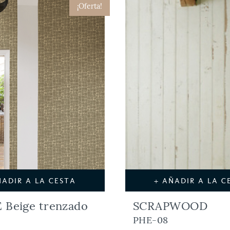
¡Oferta!
ÑADIR A LA CESTA
+ AÑADIR A LA C
 Beige trenzado
SCRAPWOOD
PHE-08