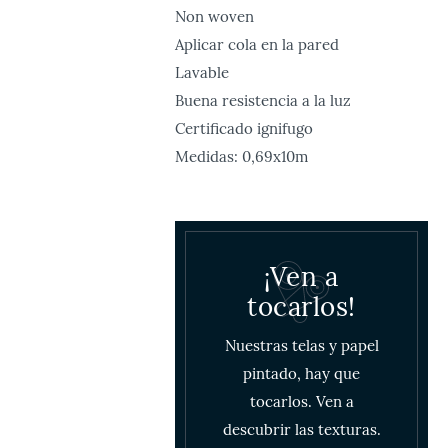
Non woven
Aplicar cola en la pared
Lavable
Buena resistencia a la luz
Certificado ignifugo
Medidas: 0,69x10m
¡Ven a
tocarlos!
Nuestras telas y papel
pintado, hay que
tocarlos. Ven a
descubrir las texturas.