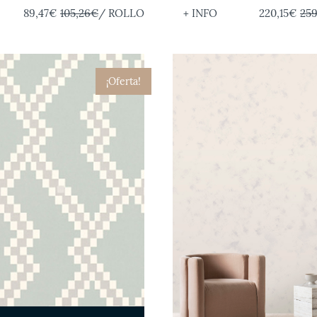
89,47€
105,26€
/ ROLLO
+ INFO
220,15€
25
¡Oferta!