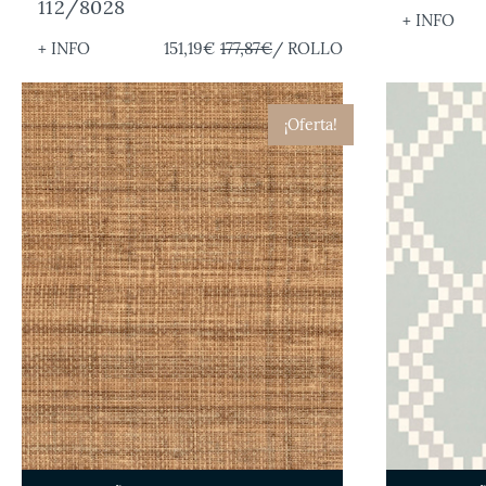
112/8028
+ INFO
+ INFO
151,19€
177,87€
/ ROLLO
¡Oferta!