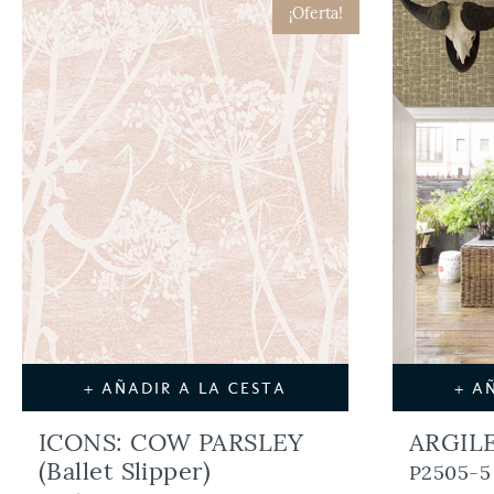
¡Oferta!
+ AÑADIR A LA CESTA
+ A
ICONS: COW PARSLEY
ARGILE
(Ballet Slipper)
P2505-5