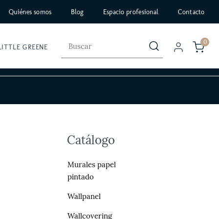
Quiénes somos
Blog
Espacio profesional
Contacto
0
LITTLE GREENE
Catálogo
Murales papel
pintado
Wallpanel
Wallcovering