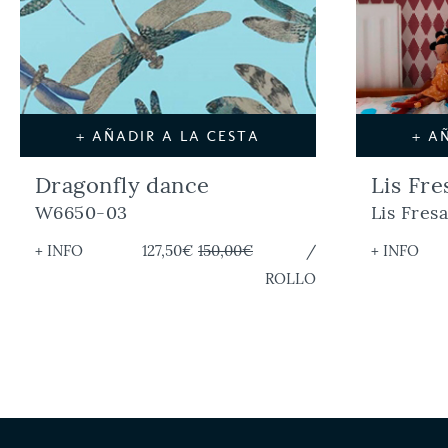
+ AÑADIR A LA CESTA
+ A
Dragonfly dance
Lis Fre
W6650-03
Lis Fresa
+ INFO
127,50€
150,00€
/
+ INFO
ROLLO