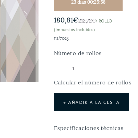
23 días 00:26:57
180,81€
212,72€
/ ROLLO
(impuestos incluídos)
112/7025
Número de rollos
Calcular el número de rollos
+ AÑADIR A LA CESTA
Especificaciones técnicas