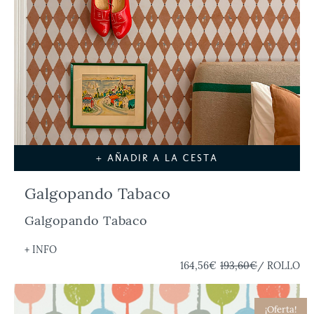
+ AÑADIR A LA CESTA
Galgopando Tabaco
Galgopando Tabaco
+ INFO
164,56€
193,60€
/ ROLLO
¡Oferta!