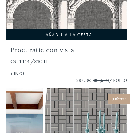
+ AÑADIR A LA CESTA
Procuratie con vista
OUT114/21041
+ INFO
287,78€
338,56€
/ ROLLO
¡Oferta!