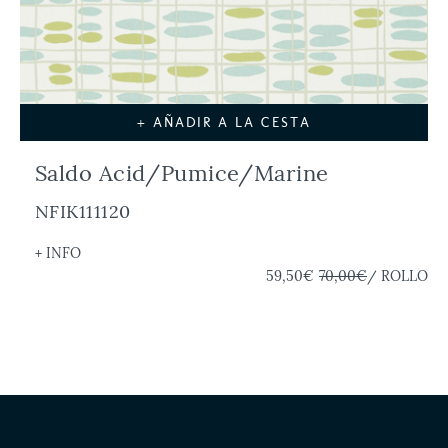
+ AÑADIR A LA CESTA
Saldo Acid/Pumice/Marine
NFIK111120
+ INFO
59,50€
70,00€
/ ROLLO