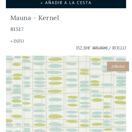
+ AÑADIR A LA CESTA
Mauna - Kernel
81517
+ INFO
152,10€
169,00€
/ ROLLO
¡Oferta!