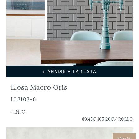
+ AÑADIR A LA CESTA
Llosa Macro Gris
LL3103-6
+ INFO
89,47€
105,26€
/ ROLLO
¡Oferta!