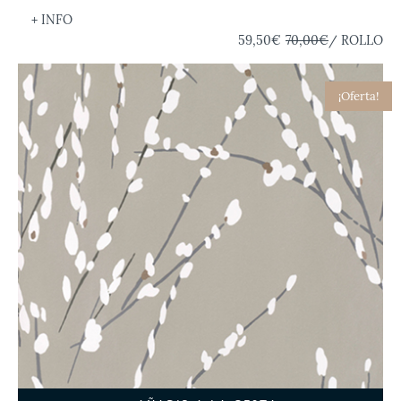
+ INFO
59,50€
70,00€
/ ROLLO
¡Oferta!