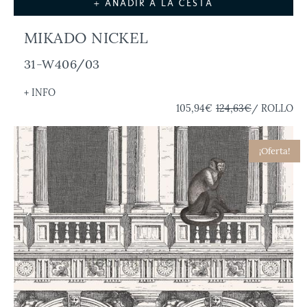
+ AÑADIR A LA CESTA
MIKADO NICKEL
31-W406/03
+ INFO
105,94€
124,63€
/ ROLLO
¡Oferta!