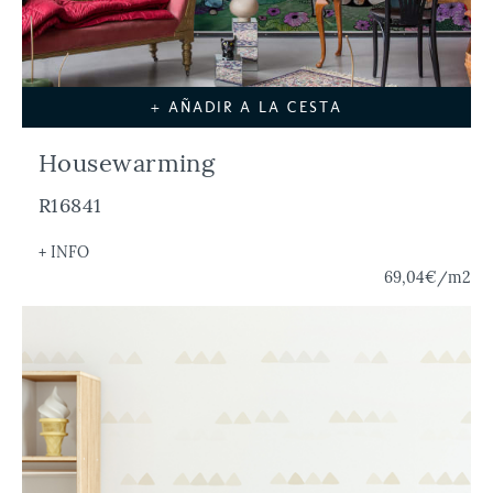
+ AÑADIR A LA CESTA
Housewarming
R16841
+ INFO
69,04€
/m2