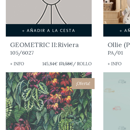
+ AÑADIR A LA CESTA
+ A
GEOMETRIC II:Riviera
Ollie (
105/6027
PA/01
+ INFO
145,84€
171,58€
/ ROLLO
+ INFO
¡Oferta!