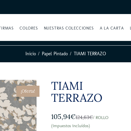
FIRMAS
COLORES
NUESTRAS COLECCIONES
A LA CARTA
Inicio
Papel Pintado
TIAMI TERRAZO
TIAMI
¡Oferta!
TERRAZO
105,94€
124,63€
/ ROLLO
(impuestos incluídos)