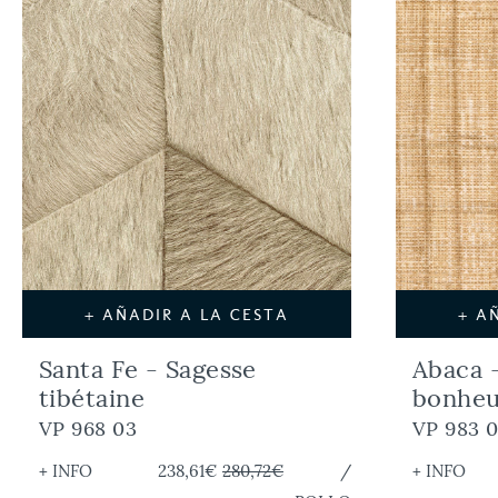
+ AÑADIR A LA CESTA
+ A
Santa Fe - Sagesse
Abaca 
tibétaine
bonhe
VP 968 03
VP 983 
+ INFO
238,61€
280,72€
/
+ INFO