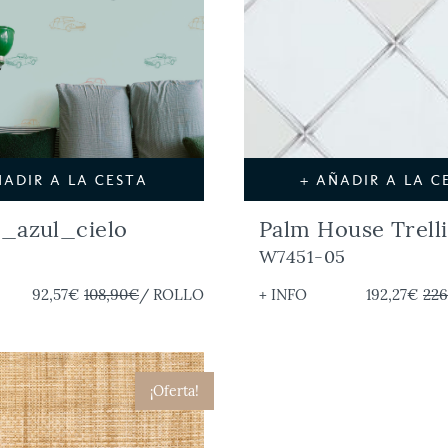
ÑADIR A LA CESTA
+ AÑADIR A LA C
_azul_cielo
Palm House Trelli
W7451-05
92,57€
108,90€
/ ROLLO
+ INFO
192,27€
226
¡Oferta!