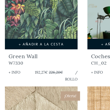
+ AÑADIR A LA CESTA
+ A
Green Wall
Coches
W7330
CH_02
+ INFO
192,27€
226,20€
/
+ INFO
ROLLO
¡Oferta!