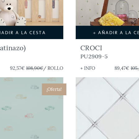
ÑADIR A LA CESTA
+ AÑADIR A LA C
Patinazo)
CROCI
PU2909-5
92,57€
108,90€
/ ROLLO
+ INFO
89,47€
105
¡Oferta!