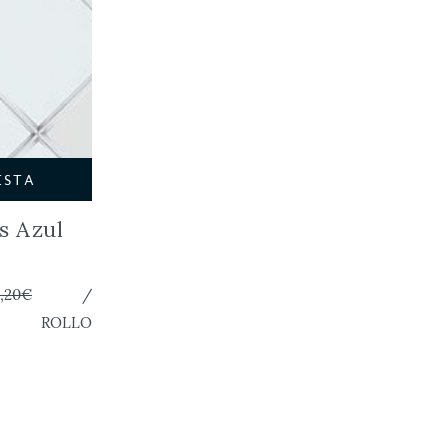
ESTA
s Azul
,20€
/
ROLLO