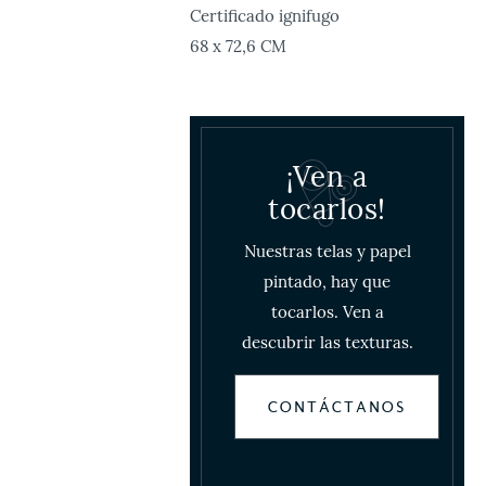
Certificado ignifugo
68 x 72,6 CM
¡Ven a
tocarlos!
Nuestras telas y papel
pintado, hay que
tocarlos. Ven a
descubrir las texturas.
CONTÁCTANOS