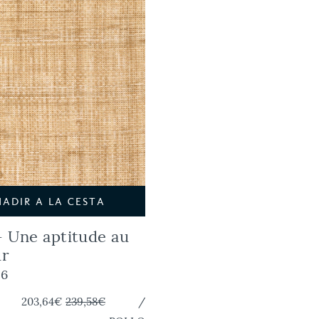
ÑADIR A LA CESTA
- Une aptitude au
ur
06
203,64€
239,58€
/