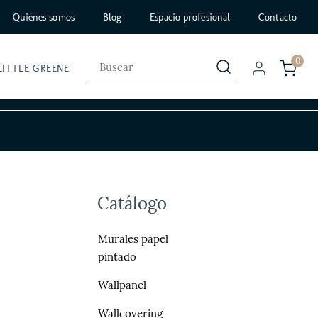
Quiénes somos
Blog
Espacio profesional
Contacto
0
LITTLE GREENE
Catálogo
Murales papel
pintado
Wallpanel
Wallcovering