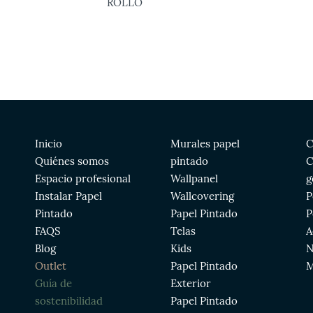
ROLLO
Inicio
Murales papel
C
Quiénes somos
pintado
C
Espacio profesional
Wallpanel
g
Instalar Papel
Wallcovering
P
Pintado
Papel Pintado
P
FAQS
Telas
A
Blog
Kids
N
Outlet
Papel Pintado
M
Guía de
Exterior
sostenibilidad
Papel Pintado