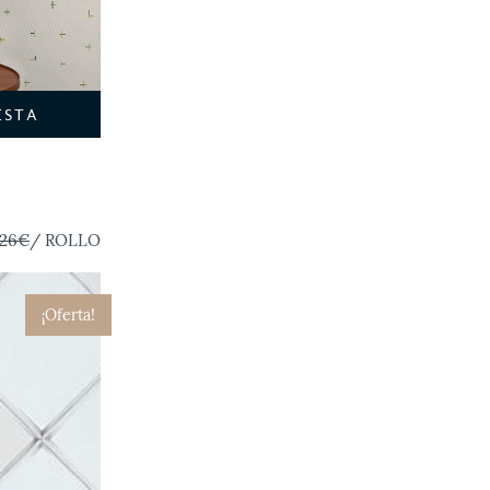
ESTA
,26€
/ ROLLO
¡Oferta!