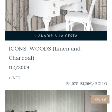
+ AÑADIR A LA CESTA
ICONS: WOODS (Linen and
Charcoal)
112/3009
+ INFO
154,07€
181,26€
/ ROLLO
¡Oferta!