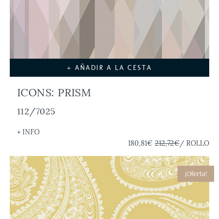
+ AÑADIR A LA CESTA
ICONS: PRISM
112/7025
+ INFO
180,81€
212,72€
/ ROLLO
¡Oferta!