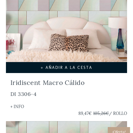
+ AÑADIR A LA CESTA
Iridiscent Macro Cálido
DI 3306-4
+ INFO
89,47€
105,26€
/ ROLLO
¡Oferta!