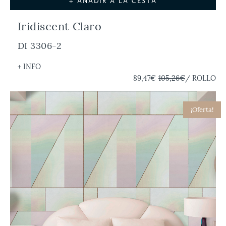
+ AÑADIR A LA CESTA
Iridiscent Claro
DI 3306-2
+ INFO
89,47€
105,26€
/ ROLLO
¡Oferta!