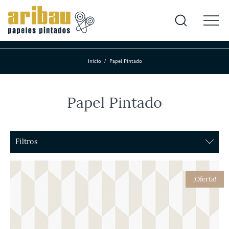
Inicio
Papel Pintado
Papel Pintado
Filtros
Firma
¡Oferta!
Aribau (Nuestras Colecciones)
Arte
Borås
CarolinaColomba
Casamance
Cole and Son