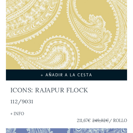
+ AÑADIR A LA CESTA
ICONS: RAJAPUR FLOCK
112/9031
+ INFO
211,67€
249,02€
/ ROLLO