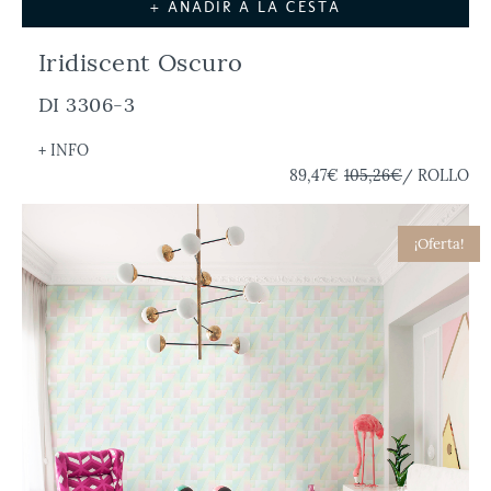
+ AÑADIR A LA CESTA
Iridiscent Oscuro
DI 3306-3
+ INFO
89,47€
105,26€
/ ROLLO
¡Oferta!