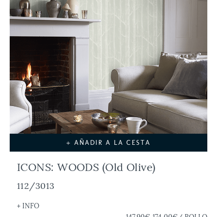
+ AÑADIR A LA CESTA
ICONS: WOODS (Old Olive)
112/3013
+ INFO
147,90€
174,00€
/ ROLLO