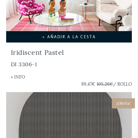
+ AÑADIR A LA CESTA
Iridiscent Pastel
DI 3306-1
+ INFO
89,47€
105,26€
/ ROLLO
¡Oferta!