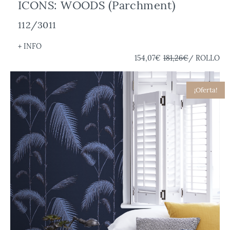
ICONS: WOODS (Parchment)
112/3011
+ INFO
154,07€
181,26€
/ ROLLO
¡Oferta!