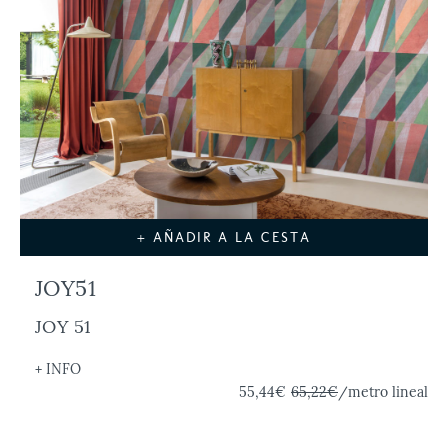
+ AÑADIR A LA CESTA
JOY51
JOY 51
+ INFO
55,44€
65,22€
/metro lineal