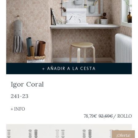
+ AÑADIR A LA CESTA
Igor Coral
241-23
+ INFO
78,79€
92,69€
/ ROLLO
¡Oferta!