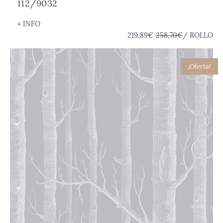
112/9032
+ INFO
219,89€
258,70€
/ ROLLO
¡Oferta!