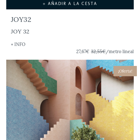
+ AÑADIR A LA CESTA
JOY32
JOY 32
+ INFO
27,67€
32,55€
/metro lineal
¡Oferta!