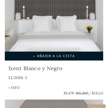
+ AÑADIR A LA CESTA
Ixent Blanco y Negro
LL3104-1
+ INFO
89,47€
105,26€
/ ROLLO