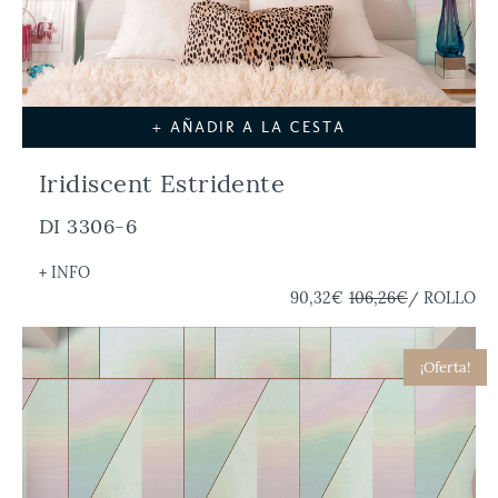
+ AÑADIR A LA CESTA
Iridiscent Estridente
DI 3306-6
+ INFO
90,32€
106,26€
/ ROLLO
¡Oferta!