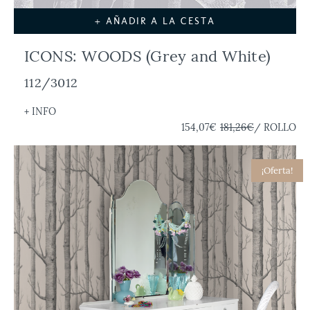
+ AÑADIR A LA CESTA
ICONS: WOODS (Grey and White)
112/3012
+ INFO
154,07€
181,26€
/ ROLLO
¡Oferta!