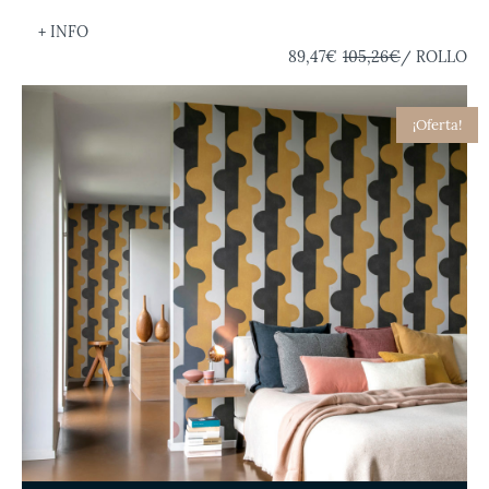
+ INFO
89,47€
105,26€
/ ROLLO
¡Oferta!