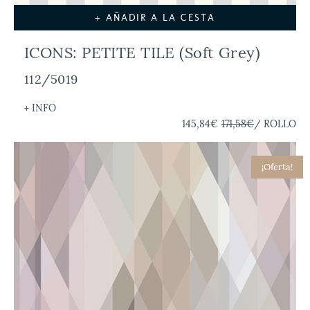
+ AÑADIR A LA CESTA
ICONS: PETITE TILE (Soft Grey)
112/5019
+ INFO
145,84€
171,58€
/ ROLLO
¡Oferta!