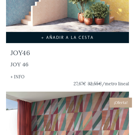
+ AÑADIR A LA CESTA
JOY46
JOY 46
+ INFO
27,67€
32,55€
/metro lineal
¡Oferta!