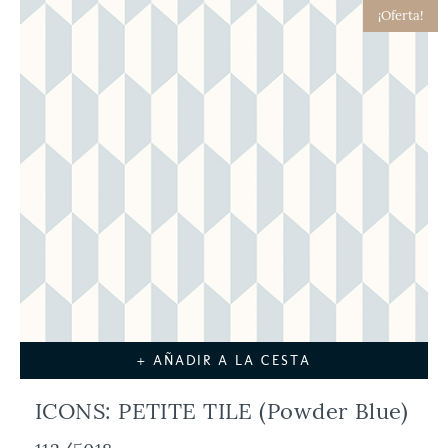
¡Oferta!
Azul
Beige
Blanco
Blanco y negro
Burdeos
Cobre
Crema
Fucsia
Granate
Gris
Kaki
Lila
Marrón
Melocotón
Menta
Metálico
Morado
Multicolor
Naranja
Negro
Oro
Piedra
Plata
Rojo
Rosa
Tierra
+ AÑADIR A LA CESTA
Turquesa
Verde
ICONS: PETITE TILE (Powder Blue)
Estilo