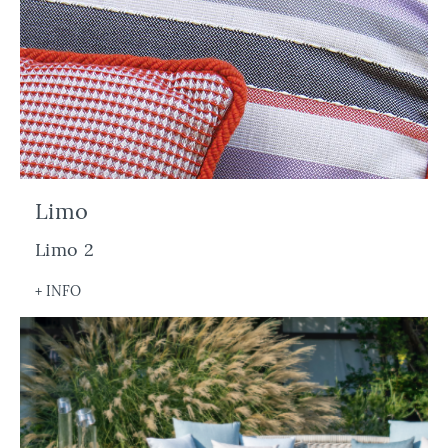
Limo
Limo 2
+ INFO