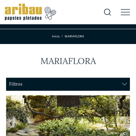
Inicio
MARIAFLORA
MARIAFLORA
Filtros
Color
Amarillo
Azul
Blanco y negro
Gris
Multicolor
Rosa