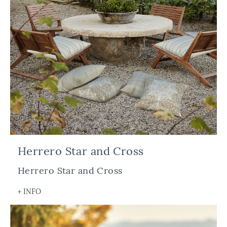
Estilo
Animales
Étnico
Geométrico
Liso
Rayas
Categoría
Telas
Herrero Star and Cross
Herrero Star and Cross
+ INFO