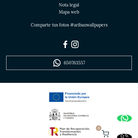
Nota legal
Mapa web
Comparte tus fotos #aribauwallpapers
650763557
0