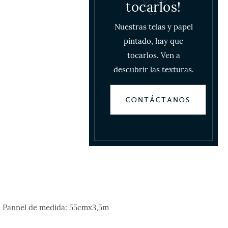
tocarlos!
Nuestras telas y papel
pintado, hay que
tocarlos. Ven a
descubrir las texturas.
CONTÁCTANOS
d. Pannel de medida: 55cmx3,5m