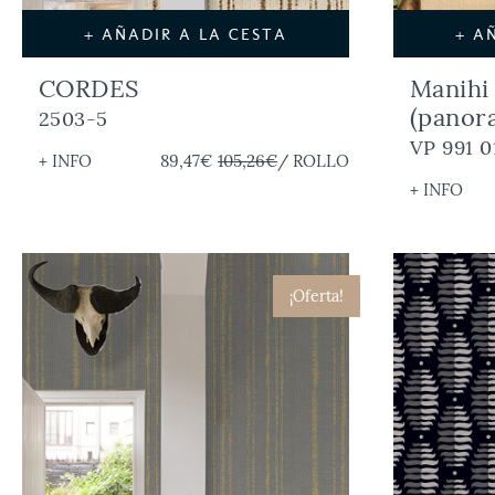
+ AÑADIR A LA CESTA
+ A
CORDES
Manihi
(panor
2503-5
VP 991 0
+ INFO
89,47€
105,26€
/ ROLLO
+ INFO
¡Oferta!