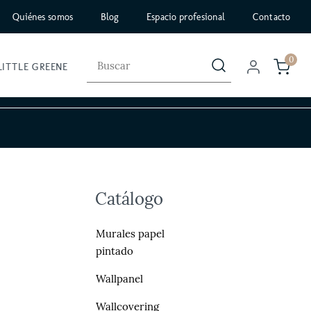
Quiénes somos
Blog
Espacio profesional
Contacto
0
LITTLE GREENE
Catálogo
Murales papel
pintado
Wallpanel
Wallcovering