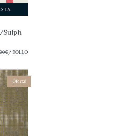
ESTA
/Sulph
,00€
/ ROLLO
¡Oferta!