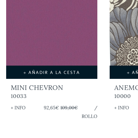
+ AÑADIR A LA CESTA
+ A
MINI CHEVRON
ANEMON
10033
10000
+ INFO
92,65€
109,00€
/
+ INFO
ROLLO