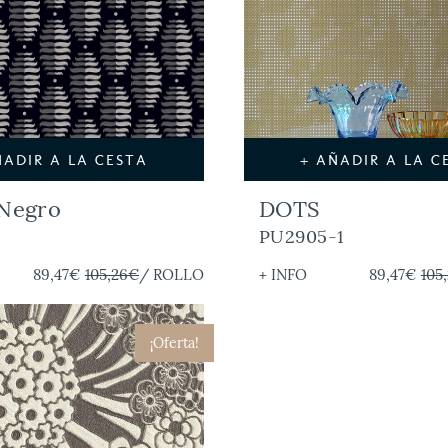
ÑADIR A LA CESTA
+ AÑADIR A LA C
 Negro
DOTS
1
PU2905-1
89,47€
105,26€
/ ROLLO
+ INFO
89,47€
105
¡Oferta!