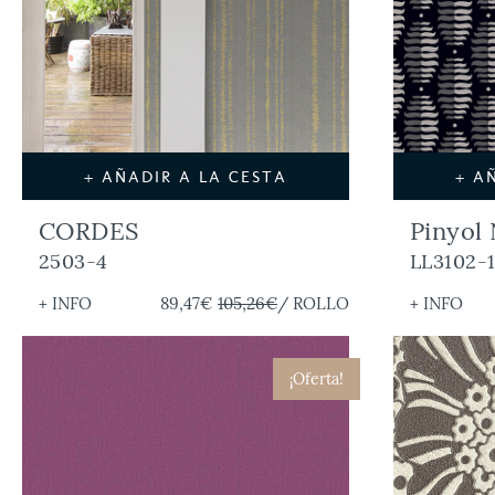
+ AÑADIR A LA CESTA
+ A
CORDES
Pinyol
2503-4
LL3102-
+ INFO
89,47€
105,26€
/ ROLLO
+ INFO
¡Oferta!