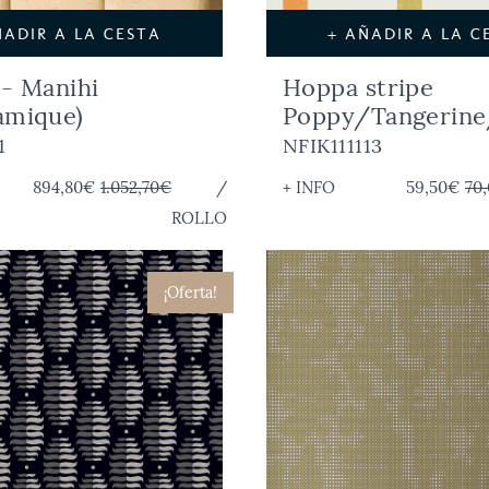
ÑADIR A LA CESTA
+ AÑADIR A LA C
 - Manihi
Hoppa stripe
amique)
Poppy/Tangerine
1
NFIK111113
894,80€
1.052,70€
/
+ INFO
59,50€
70
ROLLO
¡Oferta!