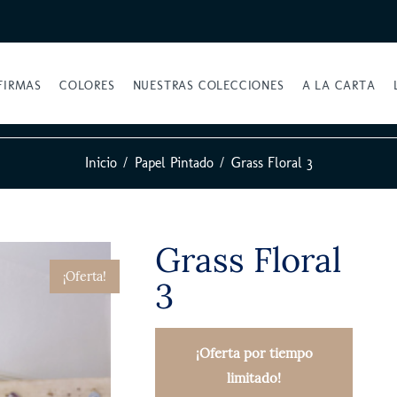
FIRMAS
COLORES
NUESTRAS COLECCIONES
A LA CARTA
Inicio
Papel Pintado
Grass Floral 3
Grass Floral
¡Oferta!
3
¡Oferta por tiempo
limitado!