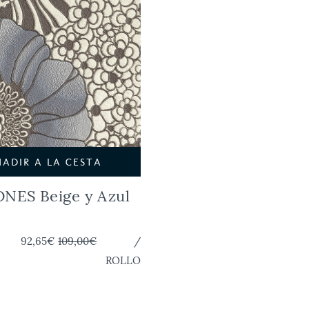
ÑADIR A LA CESTA
ES Beige y Azul
92,65€
109,00€
/
ROLLO