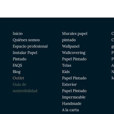
Inicio
Murales papel
C
Quiénes somos
pintado
C
Espacio profesional
Wallpanel
g
Instalar Papel
Wallcovering
P
Pintado
Papel Pintado
P
FAQS
Telas
A
Blog
Kids
N
Outlet
Papel Pintado
M
Guía de
Exterior
sostenibilidad
Papel Pintado
Impermeable
Handmade
A la carta