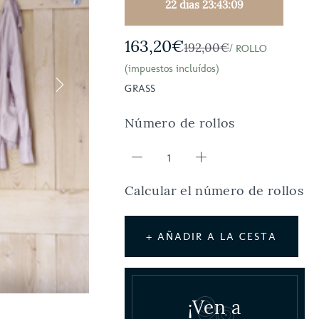
22 días 23:43:08
163,20€
192,00€
/ ROLLO
(impuestos incluídos)
GRASS
Número de rollos
Calcular el número de rollos
+ AÑADIR A LA CESTA
¡Ven a