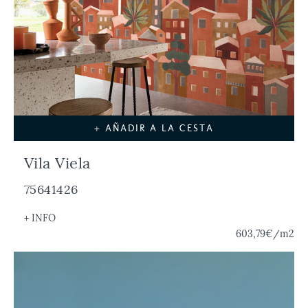
+ AÑADIR A LA CESTA
Vila Viela
75641426
+ INFO
603,79€
/m2