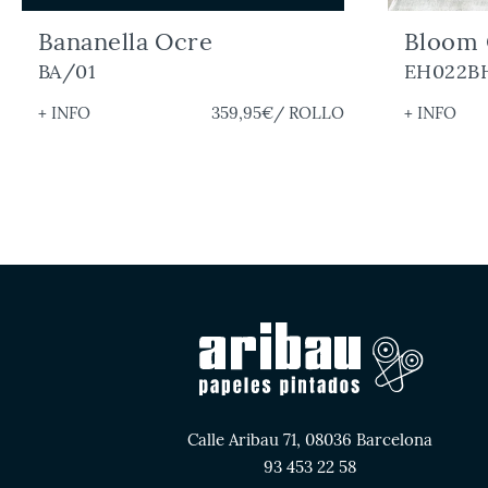
Bananella Ocre
Bloom 
BA/01
EH022B
+ INFO
359,95€
/ ROLLO
+ INFO
Calle Aribau 71, 08036 Barcelona
93 453 22 58