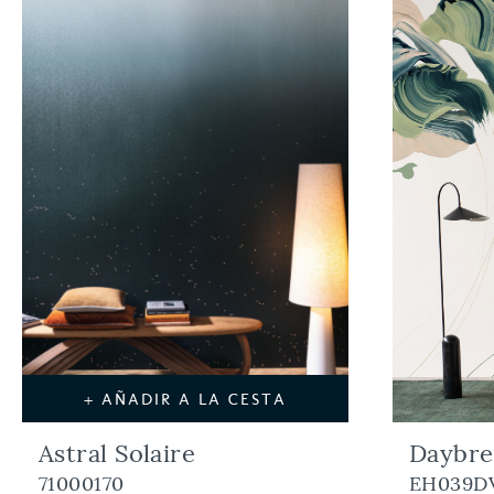
+ AÑADIR A LA CESTA
Astral Solaire
Daybre
71000170
EH039D