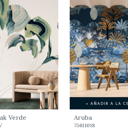
+ AÑADIR A LA C
ak Verde
Aruba
V
75611018