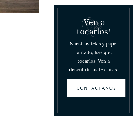
¡Ven a
tocarlos!
Nuestras telas y papel
pintado, hay que
tocarlos. Ven a
descubrir las texturas.
CONTÁCTANOS