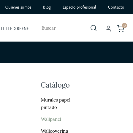
Quiénes somos
Blog
Espacio profesional
Contacto
0
LITTLE GREENE
Catálogo
Murales papel
pintado
Wallpanel
Wallcovering