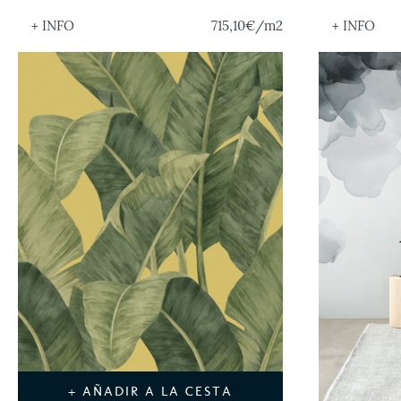
+ INFO
715,10€
/m2
+ INFO
+ AÑADIR A LA CESTA