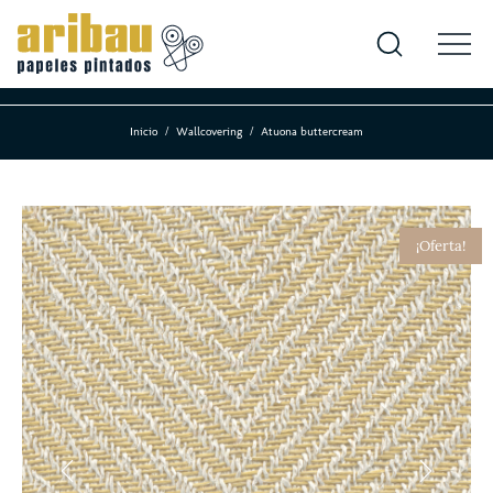
Inicio
Wallcovering
Atuona buttercream
¡Oferta!