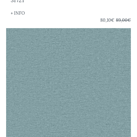
31721
+ INFO
80,10€
89,00€