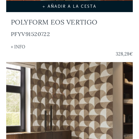
+ AÑADIR A LA CESTA
POLYFORM EOS VERTIGO
PFYV91520722
+ INFO
328,28€