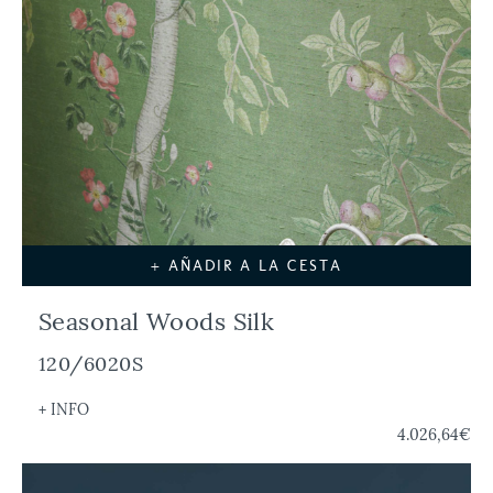
+ AÑADIR A LA CESTA
Seasonal Woods Silk
120/6020S
+ INFO
4.026,64€