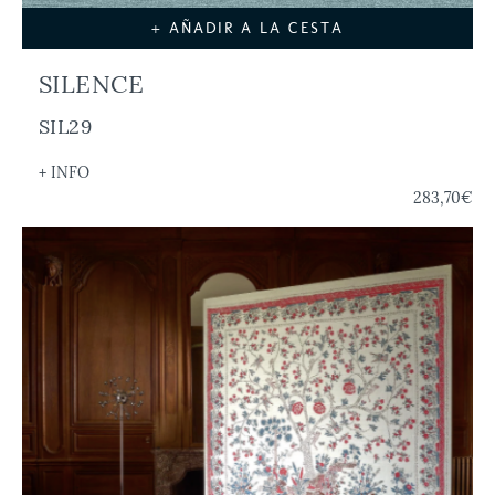
+ AÑADIR A LA CESTA
SILENCE
SIL29
+ INFO
283,70€