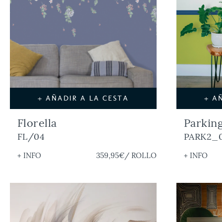
+ AÑADIR A LA CESTA
+ A
Florella
Parkin
FL/04
PARK2_
+ INFO
359,95€
/ ROLLO
+ INFO