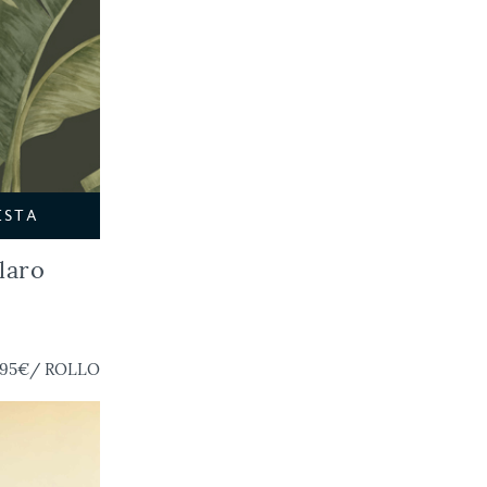
ESTA
laro
,95€
/ ROLLO