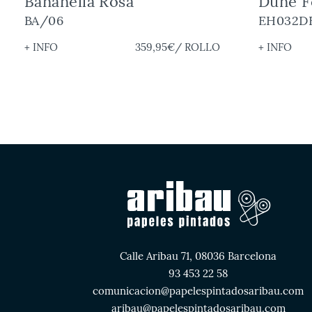
Bananella Rosa
Dune F
BA/06
EH032D
+ INFO
359,95€
/ ROLLO
+ INFO
Calle Aribau 71, 08036 Barcelona
93 453 22 58
comunicacion@papelespintadosaribau.com
aribau@papelespintadosaribau.com