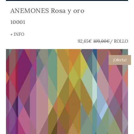
ANEMONES Rosa y oro
10001
+ INFO
92,65€
109,00€
/ ROLLO
¡Oferta!