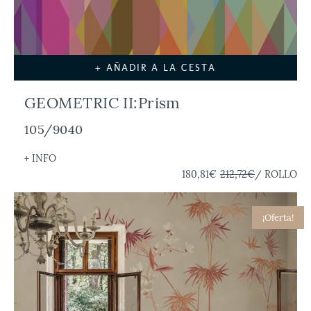
+ AÑADIR A LA CESTA
GEOMETRIC II:Prism
105/9040
+ INFO
180,81€
212,72€
/ ROLLO
¡Oferta!