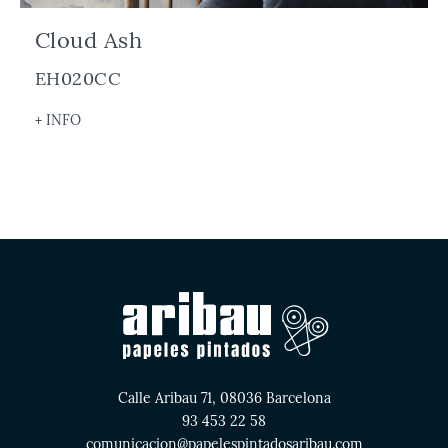
Cloud Ash
EH020CC
+ INFO
Calle Aribau 71, 08036 Barcelona
93 453 22 58
comunicacion@papelespintadosaribau.com