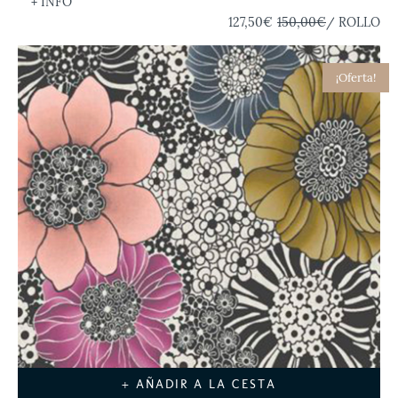
+ INFO
127,50€
150,00€
/ ROLLO
¡Oferta!
+ AÑADIR A LA CESTA