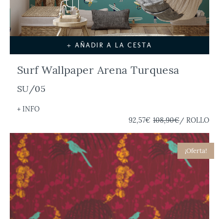
+ AÑADIR A LA CESTA
Surf Wallpaper Arena Turquesa
SU/05
+ INFO
92,57€
108,90€
/ ROLLO
¡Oferta!