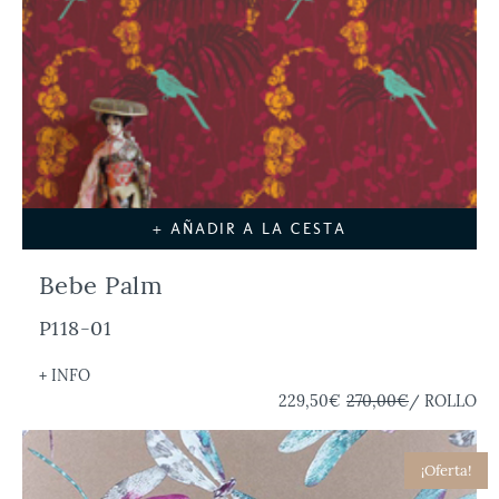
+ AÑADIR A LA CESTA
Bebe Palm
P118-01
+ INFO
229,50€
270,00€
/ ROLLO
¡Oferta!