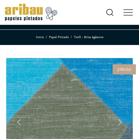
Inicio
Papel Pintado
Twill - Brise égéenne
¡Oferta!