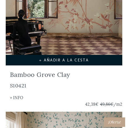
+ AÑADIR A LA CESTA
Bamboo Grove Clay
S10421
+ INFO
42,38€
49,86€
/m2
¡Oferta!