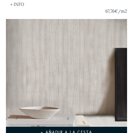
+ INFO
67,76€
/m2
+ AÑADIR A LA CESTA