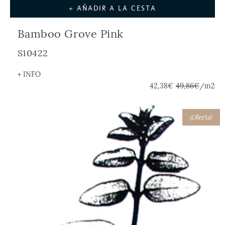
+ AÑADIR A LA CESTA
Bamboo Grove Pink
S10422
+ INFO
42,38€
49,86€
/m2
¡Oferta!