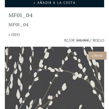
+ AÑADIR A LA CESTA
MF01_04
MF01_04
+ INFO
92,57€
108,90€
/ ROLLO
¡Oferta!