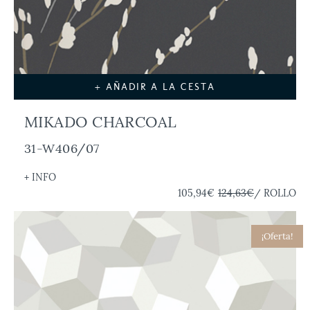
+ AÑADIR A LA CESTA
MIKADO CHARCOAL
31-W406/07
+ INFO
105,94€
124,63€
/ ROLLO
¡Oferta!