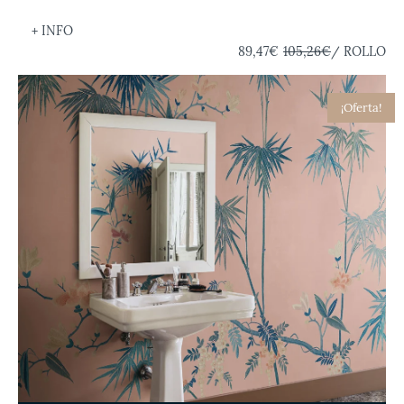
+ INFO
89,47€
105,26€
/ ROLLO
¡Oferta!