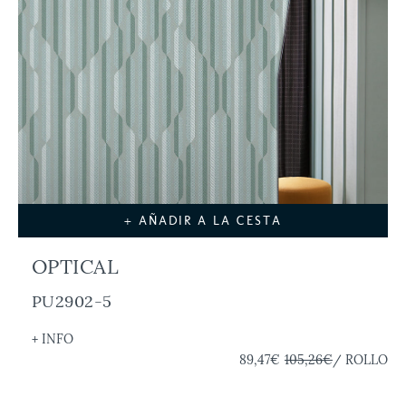
+ AÑADIR A LA CESTA
OPTICAL
PU2902-5
+ INFO
89,47€
105,26€
/ ROLLO