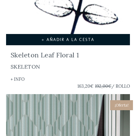
+ AÑADIR A LA CESTA
Skeleton Leaf Floral 1
SKELETON
+ INFO
163,20€
192,00€
/ ROLLO
¡Oferta!