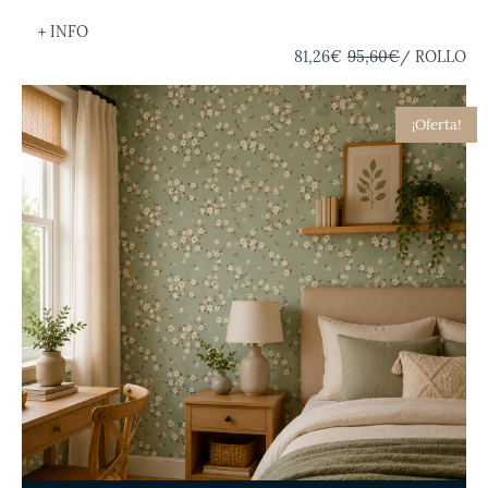
+ INFO
81,26€
95,60€
/ ROLLO
¡Oferta!