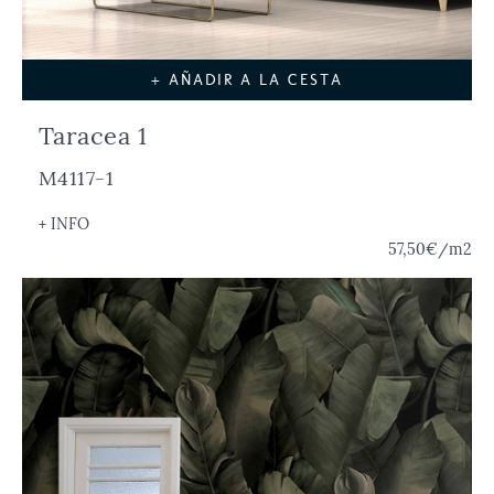
+ AÑADIR A LA CESTA
Taracea 1
M4117-1
+ INFO
57,50€
/m2