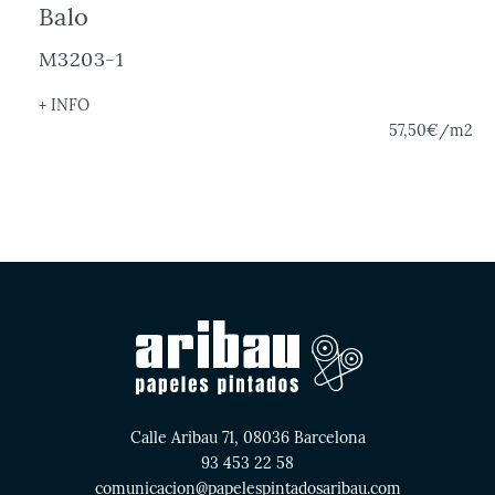
Balo
M3203-1
+ INFO
57,50€
/m2
Calle Aribau 71, 08036 Barcelona
93 453 22 58
comunicacion@papelespintadosaribau.com