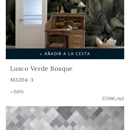
+ AÑADIR A LA CESTA
Lusco Verde Bosque
M3204-3
+ INFO
57,50€
/m2