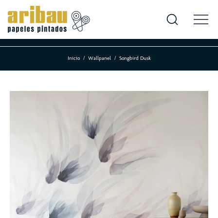
Inicio
Wallpanel
Songbird Dusk