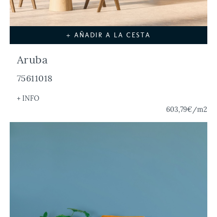
+ AÑADIR A LA CESTA
Aruba
75611018
+ INFO
603,79€
/m2