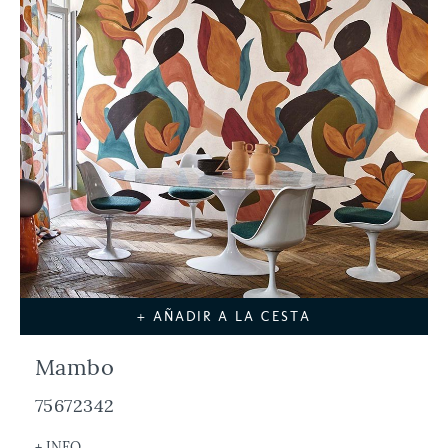
+ AÑADIR A LA CESTA
Mambo
75672342
+ INFO