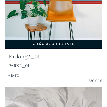
+ AÑADIR A LA CESTA
Parking2_01
PARK2_01
+ INFO
230,00€