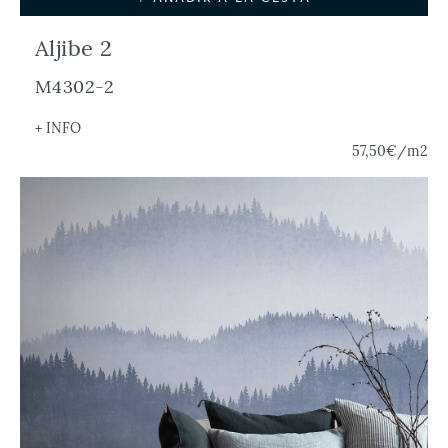
Aljibe 2
M4302-2
+ INFO
57,50€
/m2