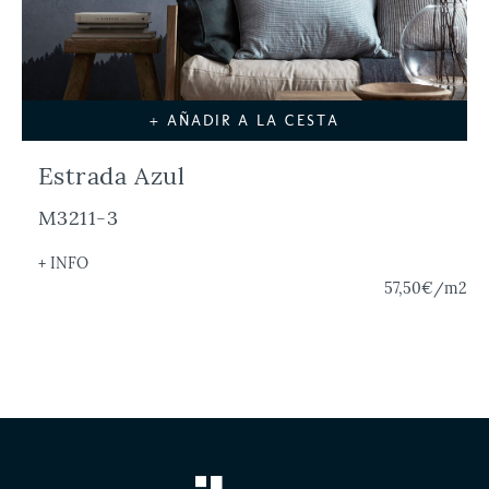
+ AÑADIR A LA CESTA
Estrada Azul
M3211-3
+ INFO
57,50€
/m2