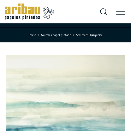
Inicio
Murales papel pintado
Sediment Turquoise