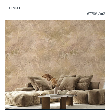
+ INFO
67,76€
/m2