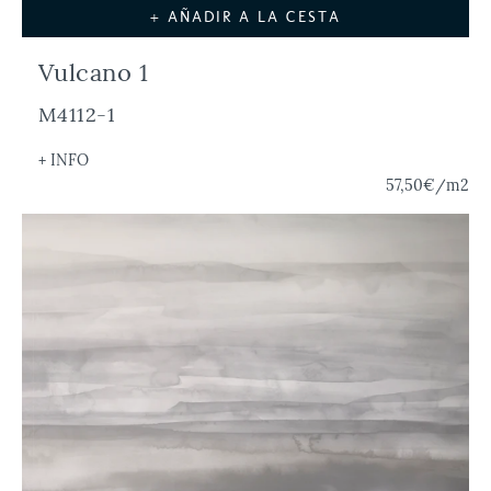
+ AÑADIR A LA CESTA
Vulcano 1
M4112-1
+ INFO
57,50€
/m2