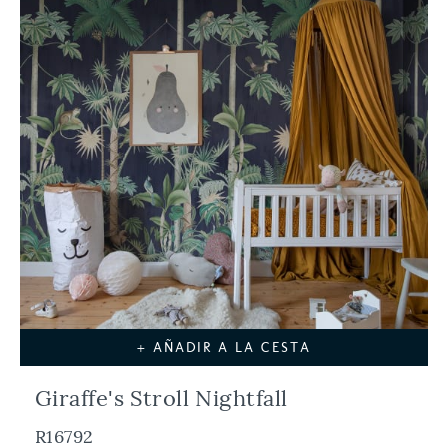
+ AÑADIR A LA CESTA
Giraffe's Stroll Nightfall
R16792