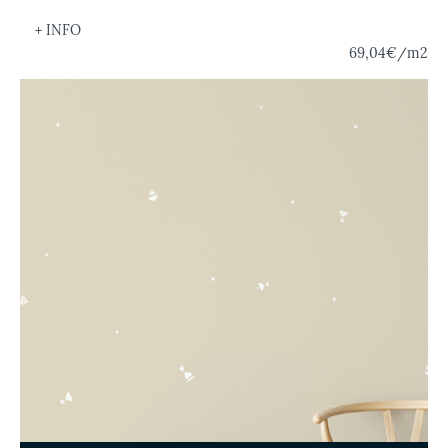
+ INFO
69,04€
/m2