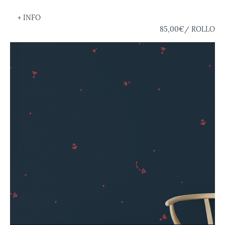
+ INFO
85,00€
/ ROLLO