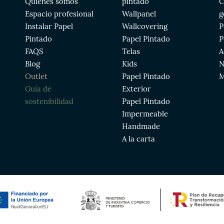
Quiénes somos
pintado
C
Espacio profesional
Wallpanel
g
Instalar Papel
Wallcovering
P
Pintado
Papel Pintado
P
FAQS
Telas
A
Blog
Kids
N
Outlet
Papel Pintado
M
Guía de
Exterior
sostenibilidad
Papel Pintado
Impermeable
Handmade
A la carta