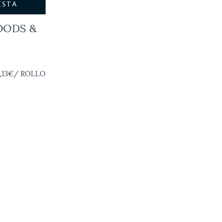
ESTA
OODS &
,13€
/ ROLLO