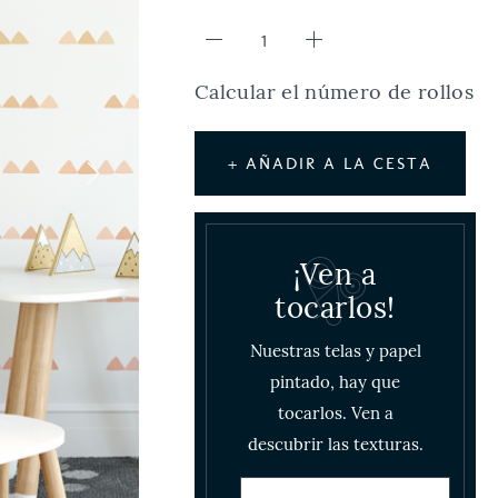
Calcular el número de rollos
+ AÑADIR A LA CESTA
¡Ven a
tocarlos!
Nuestras telas y papel
pintado, hay que
tocarlos. Ven a
descubrir las texturas.