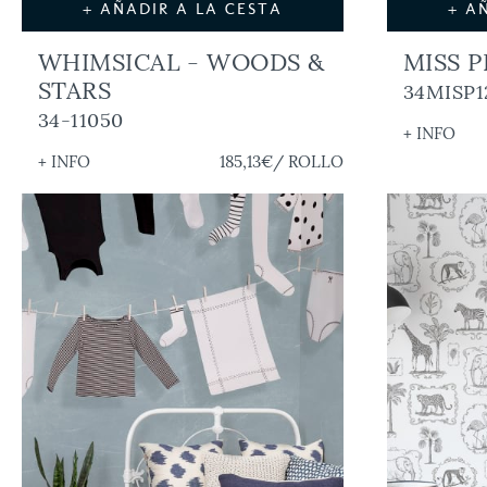
+ AÑADIR A LA CESTA
+ A
WHIMSICAL - WOODS &
MISS P
STARS
34MISP1
34-11050
+ INFO
+ INFO
185,13€
/ ROLLO