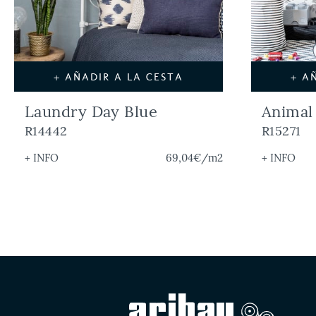
+ AÑADIR A LA CESTA
+ A
Laundry Day Blue
Animal
R14442
R15271
+ INFO
69,04€
/m2
+ INFO