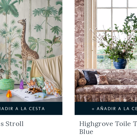
ÑADIR A LA CESTA
+ AÑADIR A LA C
's Stroll
Highgrove Toile 
Blue