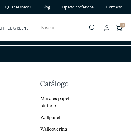
Quiénes somos
Blog
Espacio profesional
Contacto
0
LITTLE GREENE
Catálogo
Murales papel
pintado
Wallpanel
Wallcovering