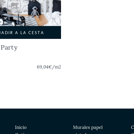
ÑADIR A LA CESTA
 Party
69,04€
/m2
Inicio
Murales papel
C