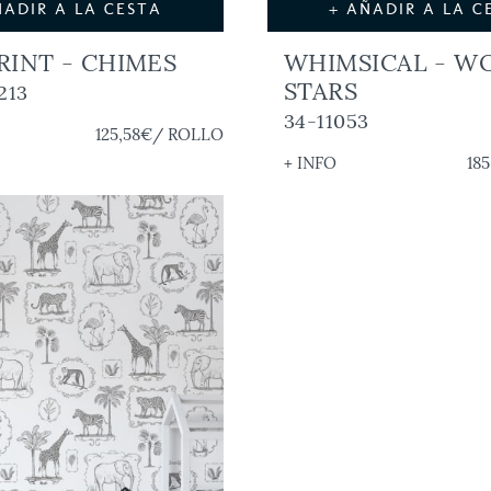
ÑADIR A LA CESTA
+ AÑADIR A LA C
RINT - CHIMES
WHIMSICAL - W
STARS
213
34-11053
125,58€
/ ROLLO
+ INFO
185