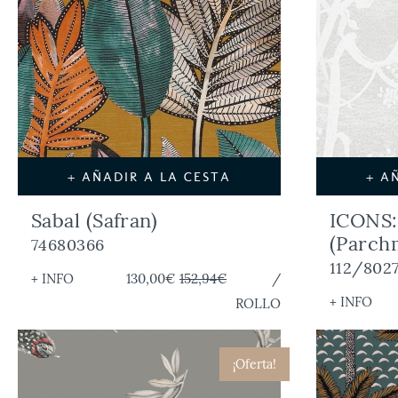
+ AÑADIR A LA CESTA
+ A
Sabal (Safran)
ICONS
(Parch
74680366
112/802
+ INFO
130,00€
152,94€
/
+ INFO
ROLLO
¡Oferta!