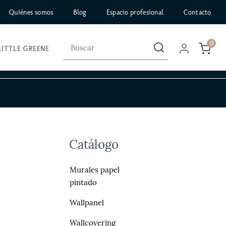
Quiénes somos
Blog
Espacio profesional
Contacto
0
LITTLE GREENE
Catálogo
Murales papel
pintado
Wallpanel
Wallcovering