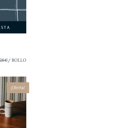
ESTA
,26€
/ ROLLO
¡Oferta!