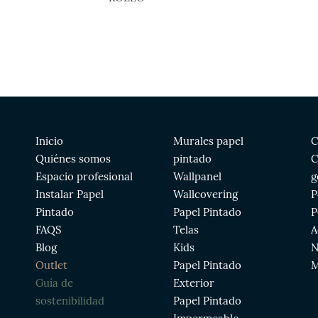
Inicio
Murales papel
C
Quiénes somos
pintado
C
Espacio profesional
Wallpanel
g
Instalar Papel
Wallcovering
P
Pintado
Papel Pintado
P
FAQS
Telas
A
Blog
Kids
N
Outlet
Papel Pintado
M
Guía de
Exterior
sostenibilidad
Papel Pintado