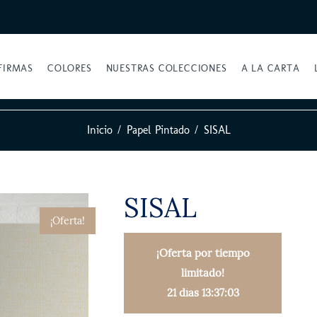
FIRMAS
COLORES
NUESTRAS COLECCIONES
A LA CARTA
Inicio
Papel Pintado
SISAL
SISAL
¡Oferta!
¡Oferta por tiempo
limitado!
21 días 13:37:02