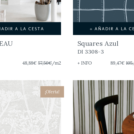
ÑADIR A LA CESTA
+ AÑADIR A LA C
EAU
Squares Azul
DI 3308-3
48,88€
57,50€
/m2
+ INFO
89,47€
105
¡Oferta!