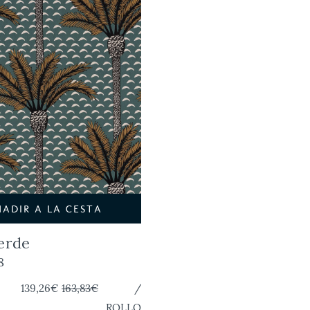
ÑADIR A LA CESTA
erde
8
139,26€
163,83€
/
ROLLO