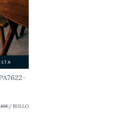
ESTA
A7622-
,10€
/ ROLLO