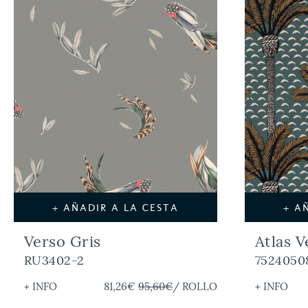
+ AÑADIR A LA CESTA
+ A
Verso Gris
Atlas V
RU3402-2
7524050
+ INFO
81,26€
95,60€
/ ROLLO
+ INFO