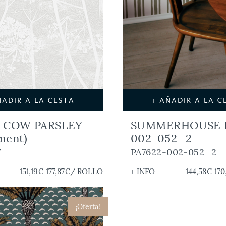
ÑADIR A LA CESTA
+ AÑADIR A LA C
: COW PARSLEY
SUMMERHOUSE P
ment)
002-052_2
7
PA7622-002-052_2
151,19€
177,87€
/ ROLLO
+ INFO
144,58€
170
¡Oferta!