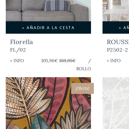
+ AÑADIR A LA CESTA
+ A
Florella
ROUSS
FL/02
P2502-2
+ INFO
305,96€
359,95€
/
+ INFO
ROLLO
¡Oferta!