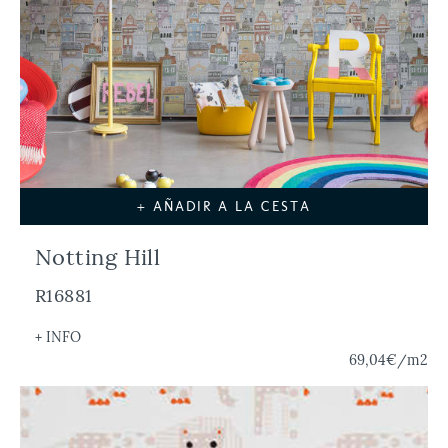
+ AÑADIR A LA CESTA
Notting Hill
R16881
+ INFO
69,04€
/m2