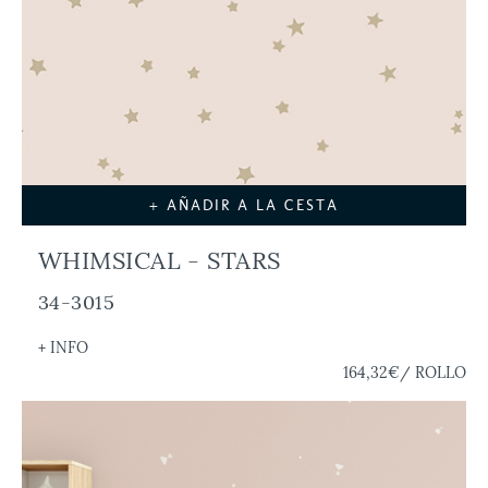
+ AÑADIR A LA CESTA
WHIMSICAL - STARS
34-3015
+ INFO
164,32€
/ ROLLO