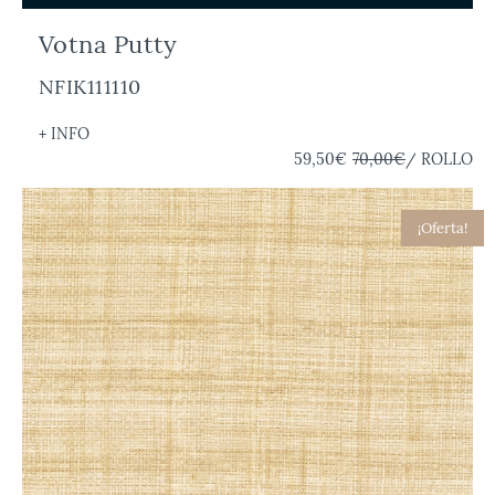
Votna Putty
NFIK111110
+ INFO
59,50€
70,00€
/ ROLLO
¡Oferta!