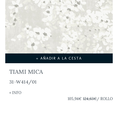
+ AÑADIR A LA CESTA
TIAMI MICA
31-W414/01
+ INFO
105,94€
124,63€
/ ROLLO