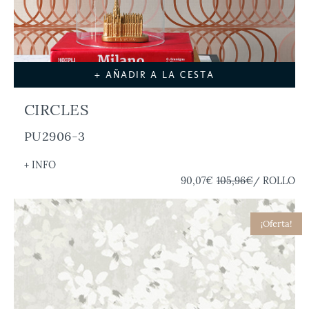
+ AÑADIR A LA CESTA
CIRCLES
PU2906-3
+ INFO
90,07€
105,96€
/ ROLLO
¡Oferta!