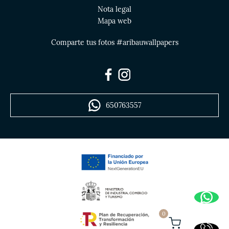
Nota legal
Mapa web
Comparte tus fotos #aribauwallpapers
650763557
0