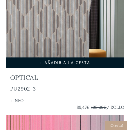
+ AÑADIR A LA CESTA
OPTICAL
PU2902-3
+ INFO
89,47€
105,26€
/ ROLLO
¡Oferta!