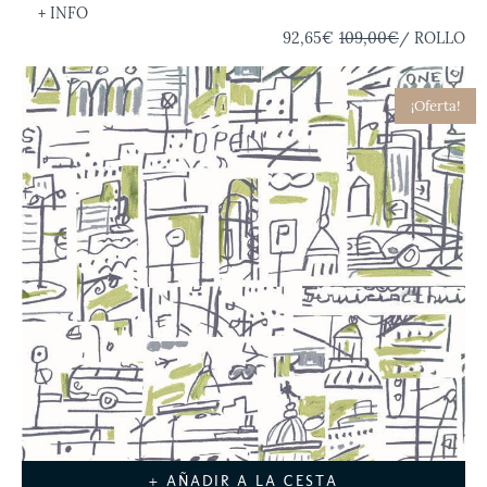
+ INFO
92,65€
109,00€
/ ROLLO
¡Oferta!
+ AÑADIR A LA CESTA