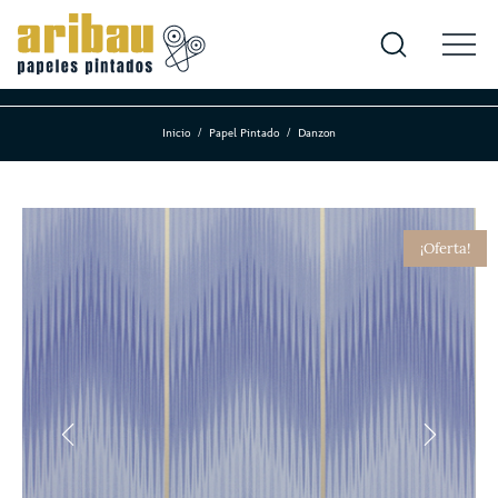
Inicio
Papel Pintado
Danzon
¡Oferta!