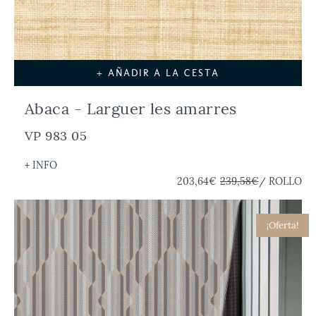
+ AÑADIR A LA CESTA
Abaca - Larguer les amarres
VP 983 05
+ INFO
203,64€
239,58€
/ ROLLO
¡Oferta!