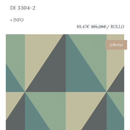
DI 3304-2
+ INFO
89,47€
105,26€
/ ROLLO
¡Oferta!