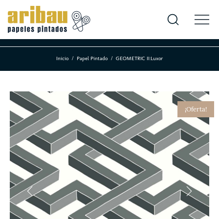
Inicio
Papel Pintado
GEOMETRIC II:Luxor
¡Oferta!