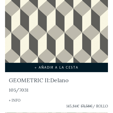
+ AÑADIR A LA CESTA
GEOMETRIC II:Delano
105/7031
+ INFO
145,84€
171,58€
/ ROLLO