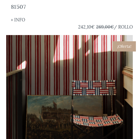
81507
+ INFO
242,10€
269,00€
/ ROLLO
¡Oferta!