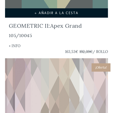
+ AÑADIR A LA CESTA
GEOMETRIC II:Apex Grand
105/10045
+ INFO
163,53€
192,39€
/ ROLLO
¡Oferta!