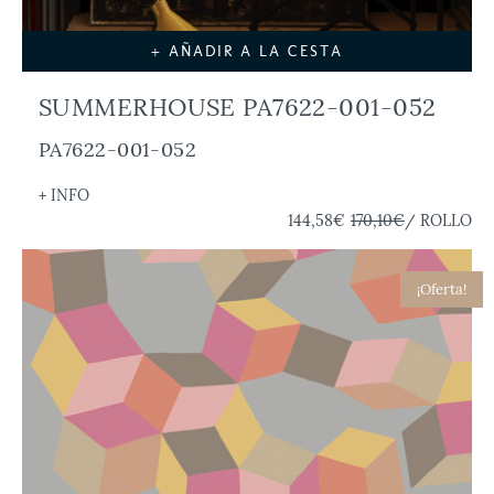
+ AÑADIR A LA CESTA
SUMMERHOUSE PA7622-001-052
PA7622-001-052
+ INFO
144,58€
170,10€
/ ROLLO
¡Oferta!