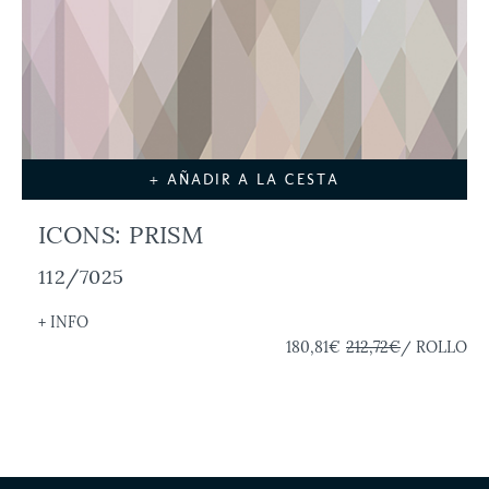
+ AÑADIR A LA CESTA
ICONS: PRISM
112/7025
+ INFO
180,81€
212,72€
/ ROLLO