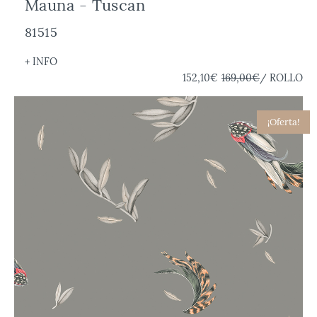
Mauna - Tuscan
81515
+ INFO
152,10€
169,00€
/ ROLLO
¡Oferta!