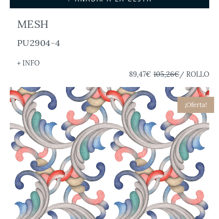
MESH
PU2904-4
+ INFO
89,47€
105,26€
/ ROLLO
¡Oferta!