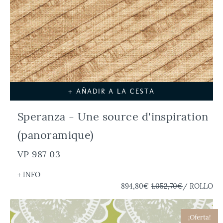
+ AÑADIR A LA CESTA
Speranza - Une source d'inspiration
(panoramique)
VP 987 03
+ INFO
894,80€
1.052,70€
/ ROLLO
¡Oferta!