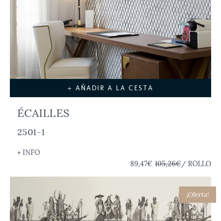
+ AÑADIR A LA CESTA
ÉCAILLES
2501-1
+ INFO
89,47€
105,26€
/ ROLLO
¡Oferta!