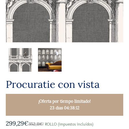
Procuratie con vista
¡Oferta por tiempo limitado!
23 días 04:38:11
299,29€
352,11€
/ ROLLO (impuestos incluídos)