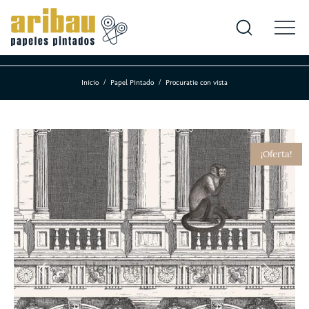
Inicio
Papel Pintado
Procuratie con vista
¡Oferta!