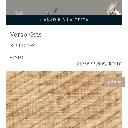
+ AÑADIR A LA CESTA
Verso Gris
RU3402-2
+ INFO
81,26€
95,60€
/ ROLLO
¡Oferta!