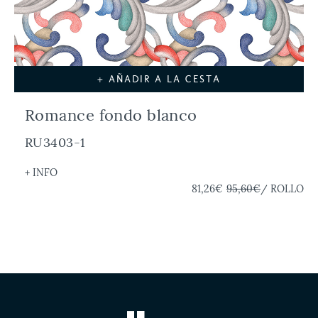
+ AÑADIR A LA CESTA
Romance fondo blanco
RU3403-1
+ INFO
81,26€
95,60€
/ ROLLO