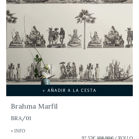
+ AÑADIR A LA CESTA
Brahma Marfil
BRA/01
+ INFO
92,57€
108,90€
/ ROLLO