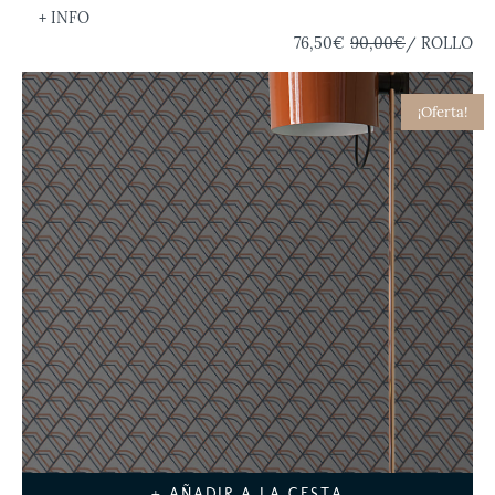
+ INFO
76,50€
90,00€
/ ROLLO
¡Oferta!
+ AÑADIR A LA CESTA