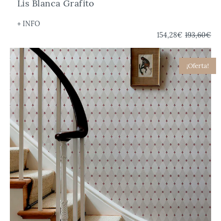
Lis Blanca Grafito
+ INFO
154,28€
193,60€
¡Oferta!