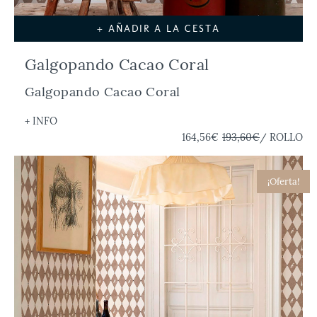
+ AÑADIR A LA CESTA
Galgopando Cacao Coral
Galgopando Cacao Coral
+ INFO
164,56€
193,60€
/ ROLLO
¡Oferta!