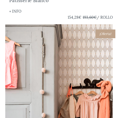
Patisserie Blanco
+ INFO
154,28€
193,60€
/ ROLLO
¡Oferta!