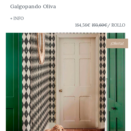
Galgopando Oliva
+ INFO
164,56€
193,60€
/ ROLLO
¡Oferta!