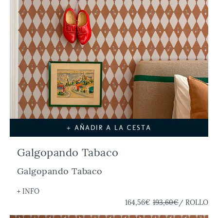
+ AÑADIR A LA CESTA
Galgopando Tabaco
Galgopando Tabaco
+ INFO
164,56€
193,60€
/ ROLLO