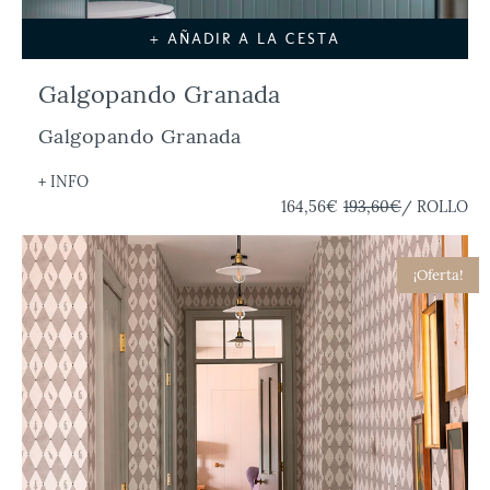
+ AÑADIR A LA CESTA
Galgopando Granada
Galgopando Granada
+ INFO
164,56€
193,60€
/ ROLLO
¡Oferta!