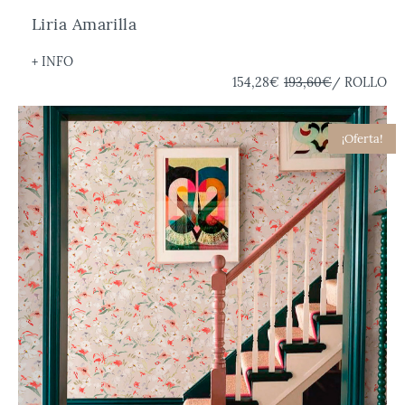
Liria Amarilla
+ INFO
154,28€
193,60€
/ ROLLO
¡Oferta!