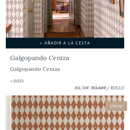
+ AÑADIR A LA CESTA
Galgopando Ceniza
Galgopando Ceniza
+ INFO
164,56€
193,60€
/ ROLLO
¡Oferta!