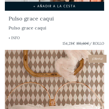
+ AÑADIR A LA CESTA
Pulso grace caqui
Pulso grace caqui
+ INFO
154,28€
193,60€
/ ROLLO
¡Oferta!