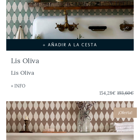
+ AÑADIR A LA CESTA
Lis Oliva
Lis Oliva
+ INFO
154,28€
193,60€
¡Oferta!