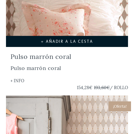
+ AÑADIR A LA CESTA
Pulso marrón coral
Pulso marrón coral
+ INFO
154,28€
193,60€
/ ROLLO
¡Oferta!