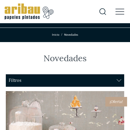
Inicio
Novedades
Novedades
Filtros
Color
¡Oferta!
Amarillo
Azul
Blanco
Blanco y negro
Burdeos
Granate