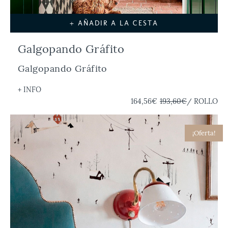
+ AÑADIR A LA CESTA
Galgopando Gráfito
Galgopando Gráfito
+ INFO
164,56€
193,60€
/ ROLLO
¡Oferta!