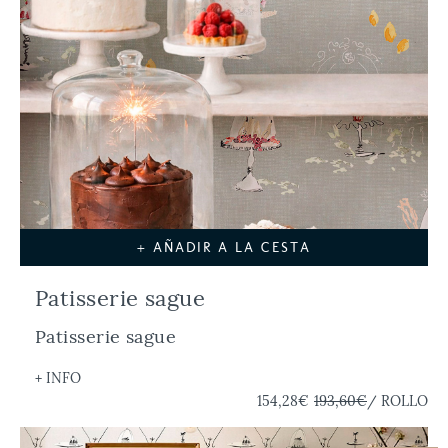
Gris
Kaki
Marrón
Menta
Multicolor
Negro
Rojo
Rosa
Verde
Estilo
Botánico-Floral
Contemporáneo
Geométrico
Mosaicos / Baldosas
+ AÑADIR A LA CESTA
Náutico
Patisserie sague
Categoría
Patisserie sague
Papel Pintado
+ INFO
154,28€
193,60€
/ ROLLO