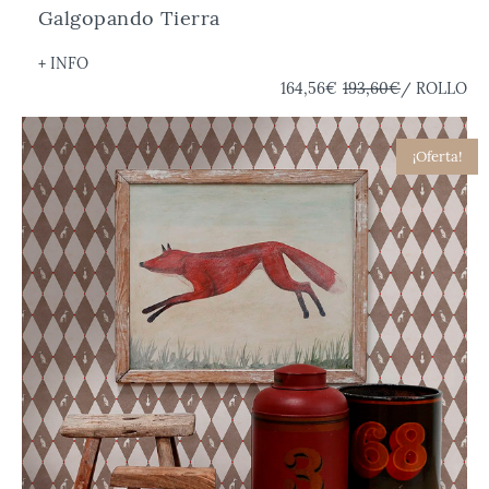
Galgopando Tierra
+ INFO
164,56€
193,60€
/ ROLLO
¡Oferta!