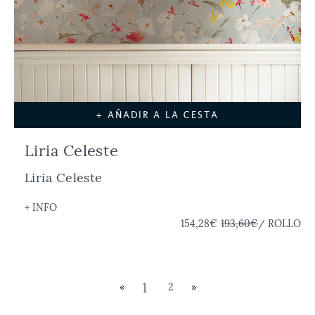
+ AÑADIR A LA CESTA
Liria Celeste
Liria Celeste
+ INFO
154,28€
193,60€
/ ROLLO
1
«
2
»