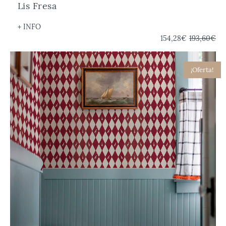
Lis Fresa
+ INFO
154,28€
193,60€
¡Oferta!