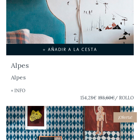
+ AÑADIR A LA CESTA
Alpes
Alpes
+ INFO
154,28€
193,60€
/ ROLLO
¡Oferta!