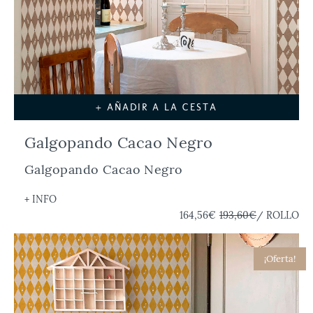
+ AÑADIR A LA CESTA
Galgopando Cacao Negro
Galgopando Cacao Negro
+ INFO
164,56€
193,60€
/ ROLLO
¡Oferta!