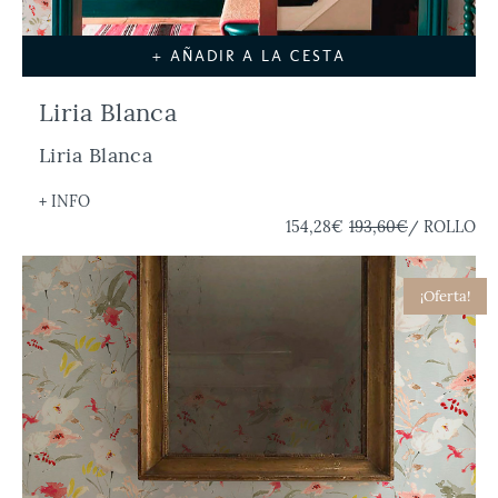
+ AÑADIR A LA CESTA
Liria Blanca
Liria Blanca
+ INFO
154,28€
193,60€
/ ROLLO
¡Oferta!