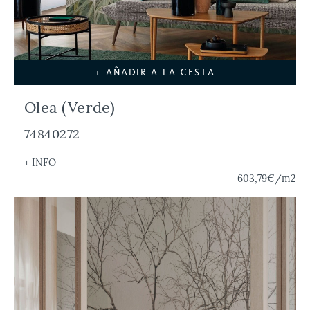
+ AÑADIR A LA CESTA
Olea (Verde)
74840272
+ INFO
603,79€
/m2