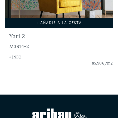
+ AÑADIR A LA CESTA
Yari 2
M3914-2
+ INFO
85,90€
/m2