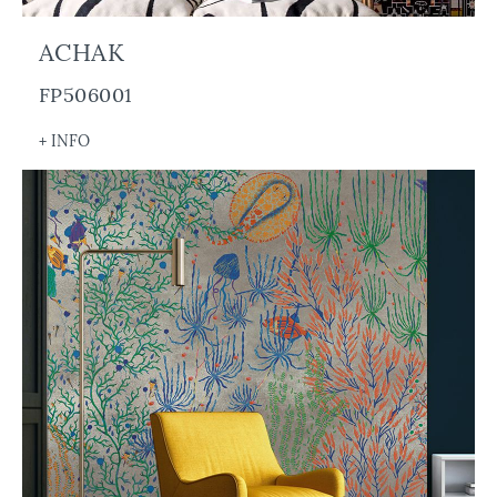
ACHAK
FP506001
+ INFO