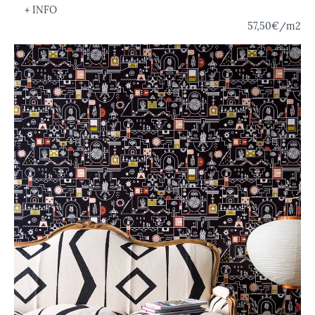
+ INFO
57,50€
/m2