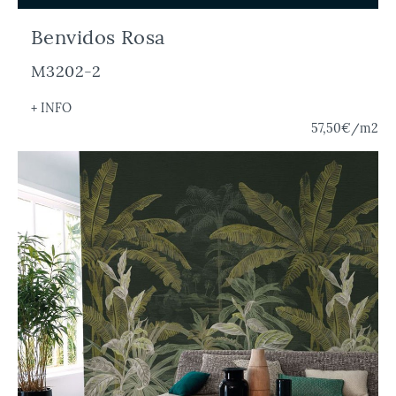
Benvidos Rosa
M3202-2
+ INFO
57,50€
/m2