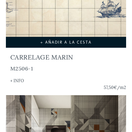
+ AÑADIR A LA CESTA
CARRELAGE MARIN
M2506-1
+ INFO
57,50€
/m2