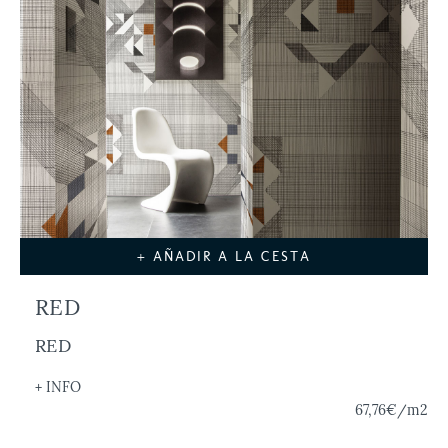
+ AÑADIR A LA CESTA
RED
RED
+ INFO
67,76€
/m2