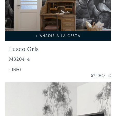
+ AÑADIR A LA CESTA
Lusco Gris
M3204-4
+ INFO
57,50€
/m2