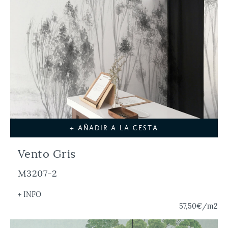
+ AÑADIR A LA CESTA
Vento Gris
M3207-2
+ INFO
57,50€
/m2