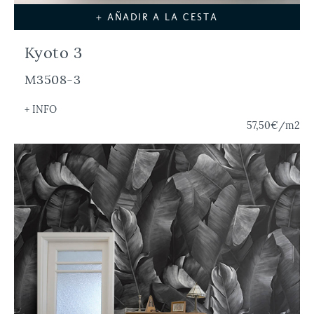
+ AÑADIR A LA CESTA
Kyoto 3
M3508-3
+ INFO
57,50€
/m2