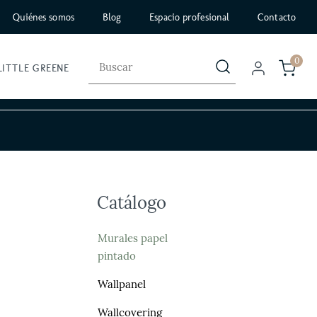
Quiénes somos
Blog
Espacio profesional
Contacto
0
LITTLE GREENE
Catálogo
Murales papel
pintado
Wallpanel
Wallcovering