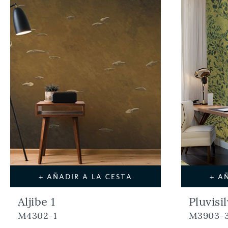
+ AÑADIR A LA CESTA
+ A
Aljibe 1
Pluvisi
M4302-1
M3903-