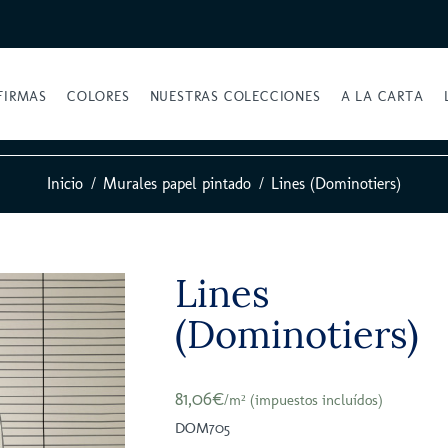
FIRMAS
COLORES
NUESTRAS COLECCIONES
A LA CARTA
Inicio
Murales papel pintado
Lines (Dominotiers)
Lines
(Dominotiers)
81,06€
/m² (impuestos incluídos)
DOM705