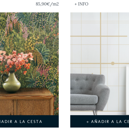
85,90€
/m2
+ INFO
ÑADIR A LA CESTA
+ AÑADIR A LA C