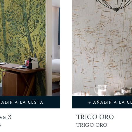
ÑADIR A LA CESTA
+ AÑADIR A LA C
lva 3
TRIGO ORO
3
TRIGO ORO