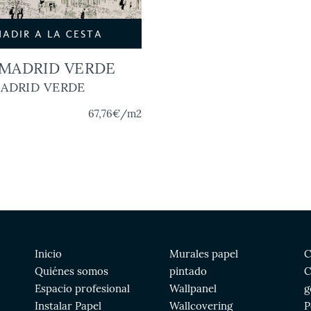
ÑADIR A LA CESTA
 MADRID VERDE
MADRID VERDE
67,76€
/m2
Inicio
Murales papel
C
Quiénes somos
pintado
C
Espacio profesional
Wallpanel
g
Instalar Papel
Wallcovering
P