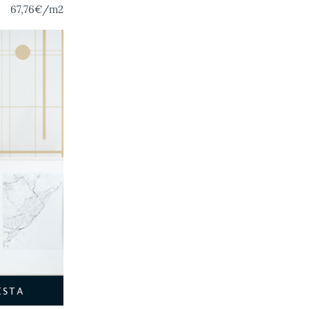
67,76€
/m2
ESTA