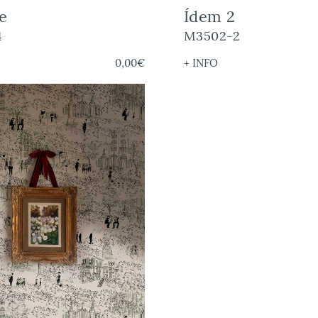
e
Ídem 2
4
M3502-2
0,00€
+ INFO