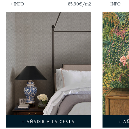
+ INFO
85,90€
/m2
+ INFO
+ AÑADIR A LA CESTA
+ A