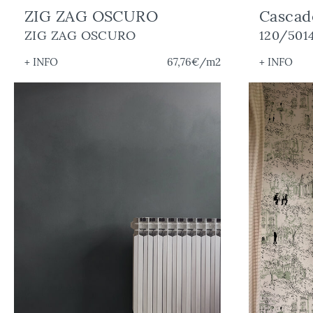
ZIG ZAG OSCURO
Cascad
ZIG ZAG OSCURO
120/501
+ INFO
67,76€
/m2
+ INFO