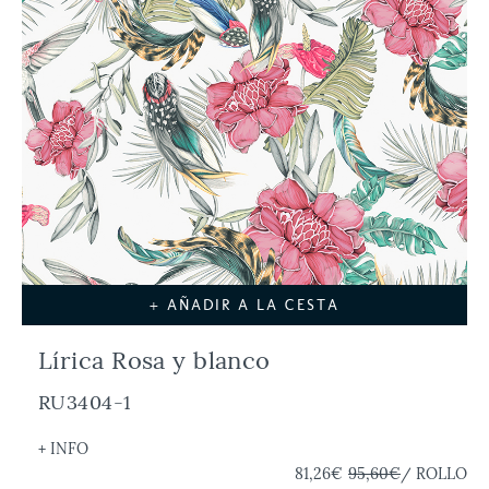
+ AÑADIR A LA CESTA
Lírica Rosa y blanco
RU3404-1
+ INFO
81,26€
95,60€
/ ROLLO