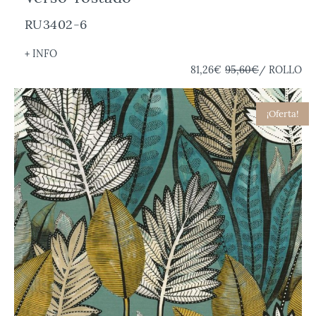
RU3402-6
+ INFO
81,26€
95,60€
/ ROLLO
¡Oferta!