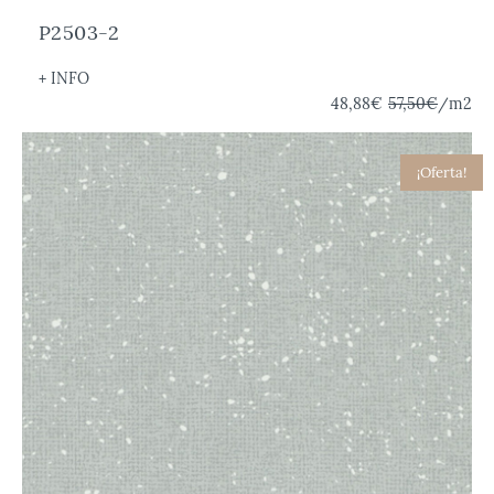
P2503-2
+ INFO
48,88€
57,50€
/m2
¡Oferta!