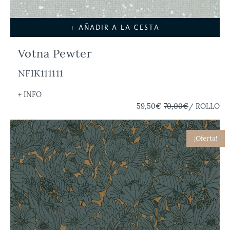
+ AÑADIR A LA CESTA
Votna Pewter
NFIK111111
+ INFO
59,50€
70,00€
/ ROLLO
¡Oferta!