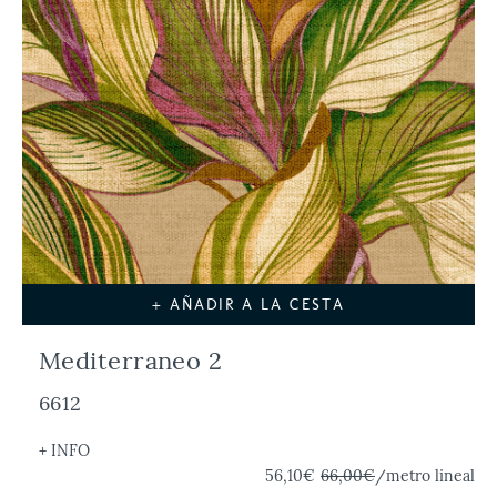
+ AÑADIR A LA CESTA
Mediterraneo 2
6612
+ INFO
56,10€
66,00€
/metro lineal