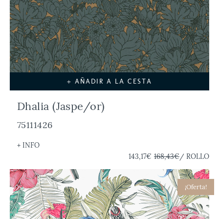
+ AÑADIR A LA CESTA
Dhalia (Jaspe/or)
75111426
+ INFO
143,17€
168,43€
/ ROLLO
¡Oferta!