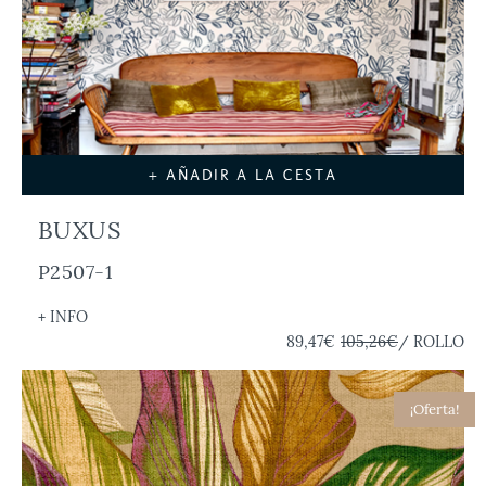
+ AÑADIR A LA CESTA
BUXUS
P2507-1
+ INFO
89,47€
105,26€
/ ROLLO
¡Oferta!