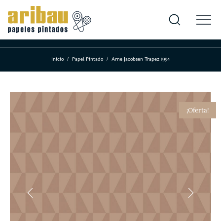
Inicio
Papel Pintado
Arne Jacobsen Trapez 1994
¡Oferta!