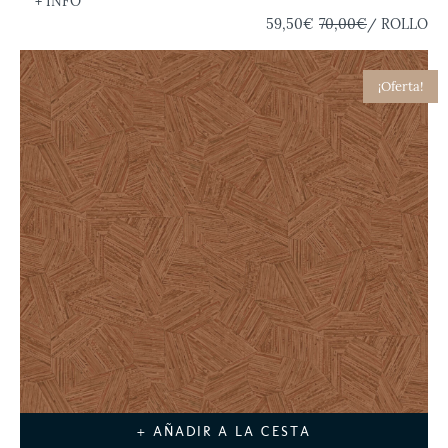
+ INFO
59,50€
70,00€
/ ROLLO
¡Oferta!
+ AÑADIR A LA CESTA