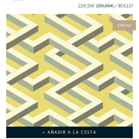
220,15€
259,00€
/ ROLLO
¡Oferta!
+ AÑADIR A LA CESTA