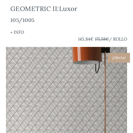
GEOMETRIC II:Luxor
105/1005
+ INFO
145,84€
171,58€
/ ROLLO
¡Oferta!