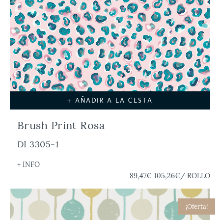
+ AÑADIR A LA CESTA
Brush Print Rosa
DI 3305-1
+ INFO
89,47€
105,26€
/ ROLLO
¡Oferta!