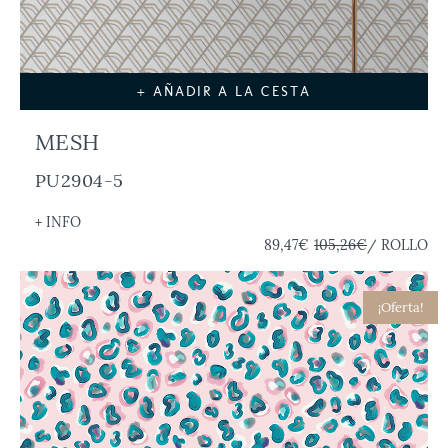
+ AÑADIR A LA CESTA
MESH
PU2904-5
+ INFO
89,47€
105,26€
/ ROLLO
¡Oferta!