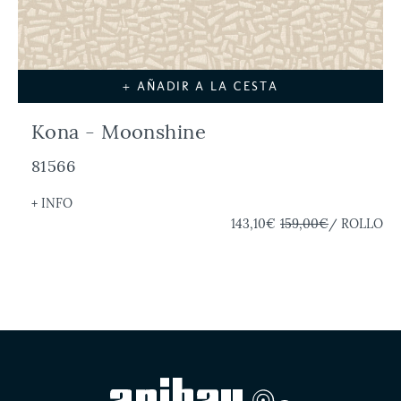
+ AÑADIR A LA CESTA
Kona - Moonshine
81566
+ INFO
143,10€
159,00€
/ ROLLO