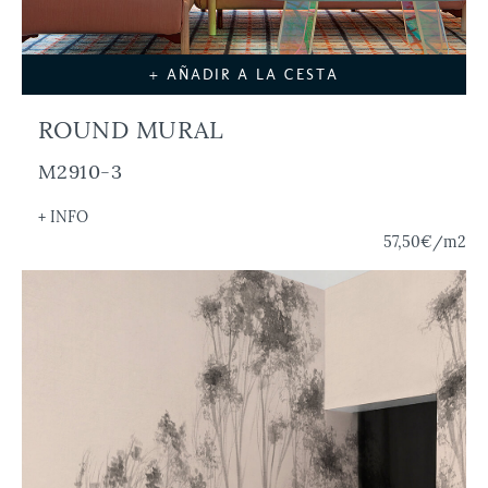
+ AÑADIR A LA CESTA
ROUND MURAL
M2910-3
+ INFO
57,50€
/m2