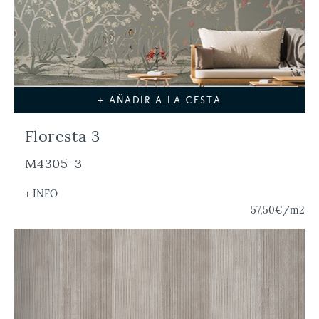
+ AÑADIR A LA CESTA
Floresta 3
M4305-3
+ INFO
57,50€
/m2