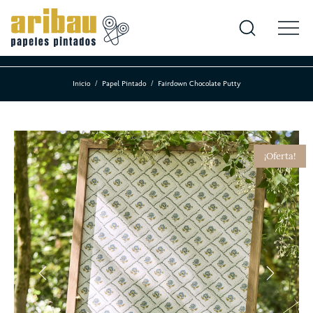
Inicio
Papel Pintado
Fairdown Chocolate Putty
¡Oferta!