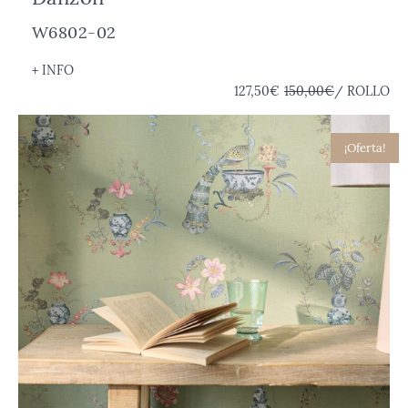
W6802-02
+ INFO
127,50€
150,00€
/ ROLLO
¡Oferta!