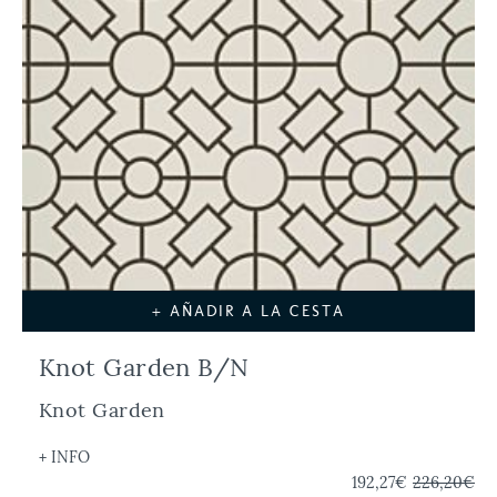
+ AÑADIR A LA CESTA
Knot Garden B/N
Knot Garden
+ INFO
192,27€
226,20€