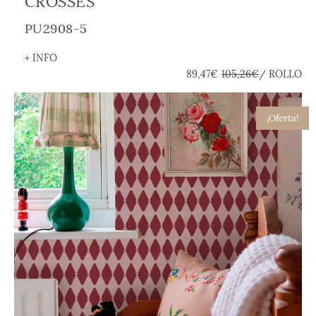
CROSSES
PU2908-5
+ INFO
89,47€
105,26€
/ ROLLO
¡Oferta!