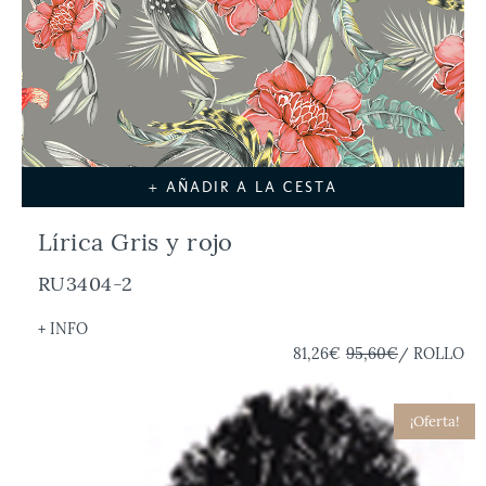
+ AÑADIR A LA CESTA
Lírica Gris y rojo
RU3404-2
+ INFO
81,26€
95,60€
/ ROLLO
¡Oferta!