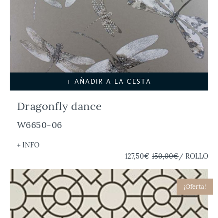
+ AÑADIR A LA CESTA
Dragonfly dance
W6650-06
+ INFO
127,50€
150,00€
/ ROLLO
¡Oferta!