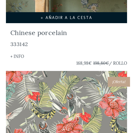
+ AÑADIR A LA CESTA
Chinese porcelain
333142
+ INFO
168,98€
198,80€
/ ROLLO
¡Oferta!