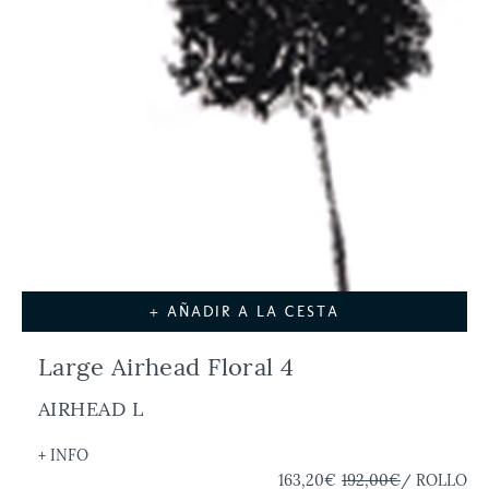
+ AÑADIR A LA CESTA
Large Airhead Floral 4
AIRHEAD L
+ INFO
163,20€
192,00€
/ ROLLO