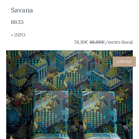
Savana
6633
+ INFO
56,10€
66,00€
/metro lineal
¡Oferta!