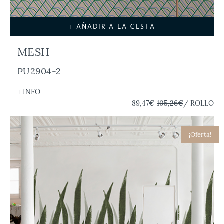
+ AÑADIR A LA CESTA
MESH
PU2904-2
+ INFO
89,47€
105,26€
/ ROLLO
¡Oferta!