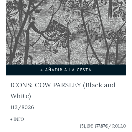
+ AÑADIR A LA CESTA
ICONS: COW PARSLEY (Black and
White)
112/8026
+ INFO
151,19€
177,87€
/ ROLLO