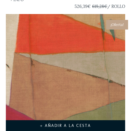
526,39€
619,28€
/ ROLLO
¡Oferta!
+ AÑADIR A LA CESTA