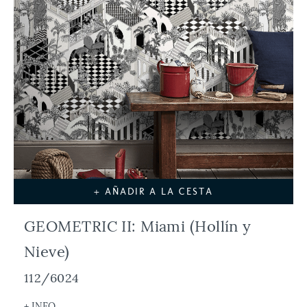
+ AÑADIR A LA CESTA
GEOMETRIC II: Miami (Hollín y
Nieve)
112/6024
+ INFO