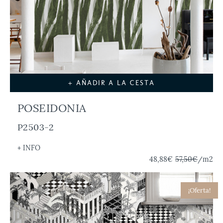
+ AÑADIR A LA CESTA
POSEIDONIA
P2503-2
+ INFO
48,88€
57,50€
/m2
¡Oferta!