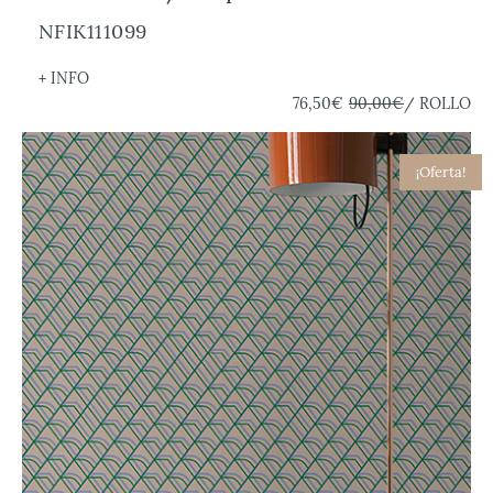
NFIK111099
+ INFO
76,50€
90,00€
/ ROLLO
¡Oferta!