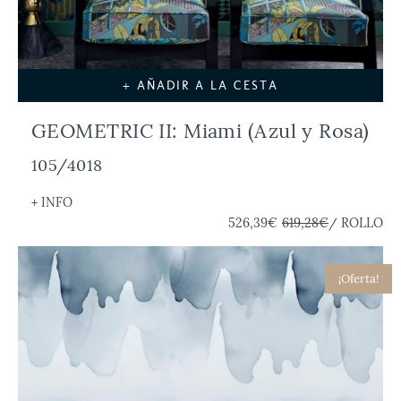
+ AÑADIR A LA CESTA
GEOMETRIC II: Miami (Azul y Rosa)
105/4018
+ INFO
526,39€
619,28€
/ ROLLO
¡Oferta!